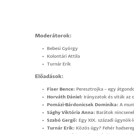
Moderátorok:
Bebesi György
Kolontári Attila
Turnár Erik
Előadások:
Fiser Bence:
Peresztrojka – egy átgondo
Horváth Dániel:
Irányzatok és viták az 
Pomázi-Bárdonicsek Dominika:
A munka
Sághy Viktória Anna:
Barátok nincsenek
Szabó Gergő:
Egy XIX. századi ügynök-le
Turnár Erik:
Közös ügy? Fehér hadsereg