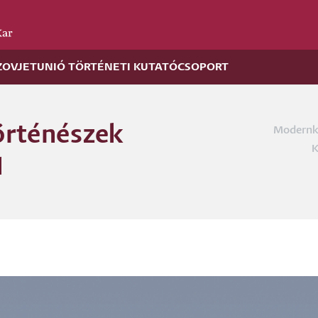
ZOVJETUNIÓ TÖRTÉNETI KUTATÓCSOPORT
örténészek
Modernko
Morzs
K
1