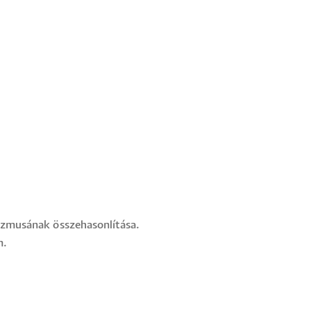
hizmusának összehasonlítása.
m.