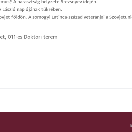
izmus? A parasztság helyzete Brezsnyev idején.
y László naplójának tükrében.
vjet földön. A somogyi Latinca-század veteránjai a Szovjetun
et, 011-es Doktori terem