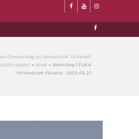
ri Oroszország és Szovjetunió Történeti
a
utatócsoport
Hírek
Workshop | Fiatal
történészek fóruma - 2025.03.21