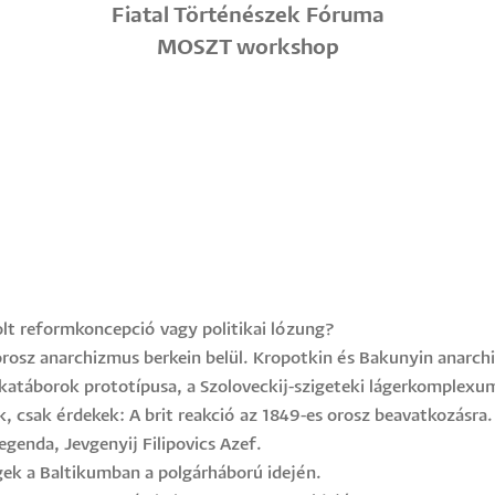
Fiatal Történészek Fóruma
MOSZT workshop
lt reformkoncepció vagy politikai lózung?
orosz anarchizmus berkein belül. Kropotkin és Bakunyin anarc
táborok prototípusa, a Szo­l­o­veckij-szigeteki lágerkomplexu
, csak érdekek: A brit reakció az 1849-es orosz beavatkozásra.
genda, Jevgenyij Filipovics Azef.
ek a Baltikumban a polgárháború idején.