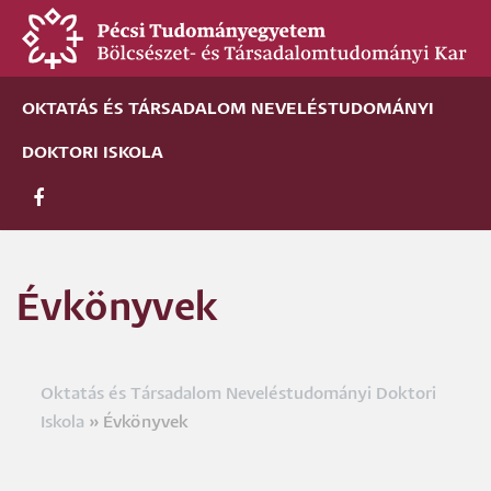
Ugrás
a
tartalomra
OKTATÁS ÉS TÁRSADALOM NEVELÉSTUDOMÁNYI
DOKTORI ISKOLA
Évkönyvek
Oktatás és Társadalom Neveléstudományi Doktori
Morzsa
Iskola
Évkönyvek