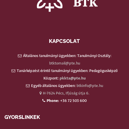
KAPCSOLAT
Általános tanulmányi ügyekben: Tanulmányi Osztály:
btktomail@pte.hu
Tanárképzést érintő tanulmányi ügyekben: Pedagógusképző
Központ:
pkkta@pte.hu
Egyéb általános ügyekben:
btkinfo@pte.hu
H-7624 Pécs, Ifjúság útja 6.
Phone:
+36 72 503 600
GYORSLINKEK