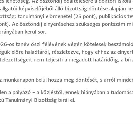
cs lehetőség. Az ösztöndíj odaítélésére a doktori iskola
allgatói képviselőjéből álló bizottság döntése alapján k
zottság: tanulmányi előmenetel (25 pont), publikációs t
ont). Az ösztöndíj elnyeréséhez szükséges pontszám m
rányában kerül sor.
026-os tanév őszi félévének végén kötelesek beszámoló
ük előre haladtáról, részletezve, hogy ehhez az elnyert
lezettségeit nem teljesíti a megadott határidőig, a bír
íz munkanapon belül hozza meg döntését, s arról minden
llen a pályázó – a közléstől, ennek hiányában a tudomásá
ú Tanulmányi Bizottság bírál el.