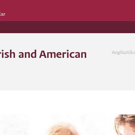
Irish and American
Anglisztik
Morzs