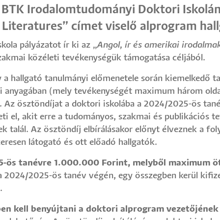
BTK Irodalomtudományi Doktori Iskolán 
Literatures” címet viselő alprogram hal
la pályázatot ír ki az „
Angol, ír és amerikai irodalma
zakmai közéleti tevékenységük támogatása céljából.
gy a hallgató tanulmányi előmenetele során kiemelkedő
ti anyagában (mely tevékenységét maximum három oldalb
 Az ösztöndíjat a doktori iskolába a 2024/2025-ös tané
eti el, akit erre a tudományos, szakmai és publikációs
k talál. Az ösztöndíj elbírálásakor előnyt élveznek a f
resen látogató és ott előadó hallgatók.
25-ös tanévre 1.000.000 Forint, melyből maximum ö
 2024/2025-ös tanév végén, egy összegben kerül kifizet
.
lben kell benyújtani a doktori alprogram vezetőjéne