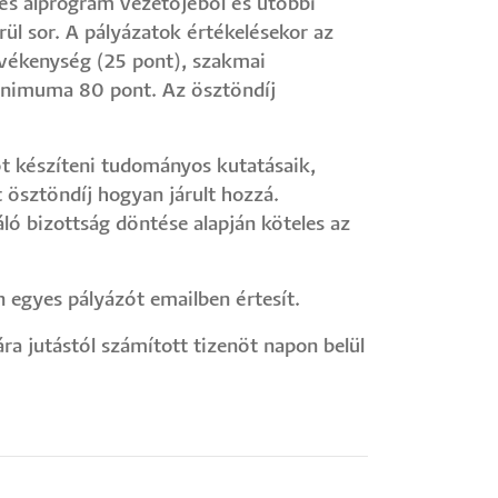
 és alprogram vezetőjéből és utóbbi
erül sor. A pályázatok értékelésekor az
evékenység (25 pont), szakmai
inimuma 80 pont. Az ösztöndíj
t készíteni tudományos kutatásaik,
 ösztöndíj hogyan járult hozzá.
áló bizottság döntése alapján köteles az
 egyes pályázót emailben értesít.
ra jutástól számított tizenöt napon belül