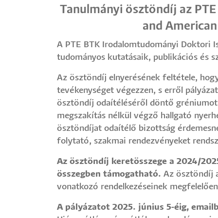
Tanulmányi ösztöndíj az PTE 
and American 
A PTE BTK Irodalomtudományi Doktori Isko
tudományos kutatásaik, publikációs és s
Az ösztöndíj elnyerésének feltétele, ho
tevékenységet végezzen, s erről pályáza
ösztöndíj odaítéléséről döntő gréniumot.
megszakítás nélkül végző hallgató nyerh
ösztöndíjat odaítélő bizottság érdemesne
folytató, szakmai rendezvényeket rendsze
Az ösztöndíj keretösszege a 2024/20
összegben támogatható.
Az ösztöndíj a
vonatkozó rendelkezéseinek megfelelően
A pályázatot 2025. június 5-éig, emai