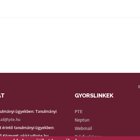
AT
GYORSLINKEK
BE
nulmányi ügyekben: Tanulmányi
PTE
ail@pte.hu
Neptun
 érintő tanulmányi ügyekben:
Webmail
ő Központ:
pkkta@pte.hu
Telefonkönyv