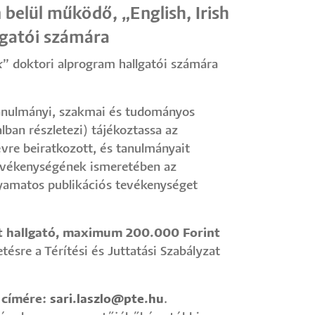
belül működő, „English, Irish
lgatói számára
k
” doktori alprogram hallgatói számára
 tanulmányi, szakmai és tudományos
an részletezi) tájékoztassa az
vre beiratkozott, és tanulmányait
 tevékenységének ismeretében az
olyamatos publikációs tevékenységet
t hallgató, maximum 200.000 Forint
ésre a Térítési és Juttatási Szabályzat
k címére:
sari.laszlo@pte.hu
.