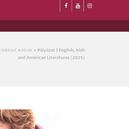
a Intézet
Hírek
Pályázat | English, Irish
a
and American Literatures (2025)