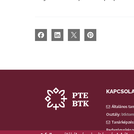
KAPCSOL
Általános ta
Osztály:
btktom
Tanárképzést
Pedagógusképz