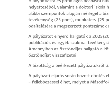
Hiánypótlásra és pótlólagos beadásra nin
helyetteséből, valamint a doktori iskola h
alábbi szempontok alapján mérlegel a bi
tevékenység (25 pont), munkaterv (25 p
odaítélésére a megszerzett pontszámok a
A pályázatot elnyerő hallgatók a 2025/2
publikációs és egyéb szakmai tevékenység
Amennyiben az ösztöndíjas hallgató a köte
ösztöndíjat visszafizetni.
A bizottság a beérkezett pályázatokról t
A pályázati eljárás során hozott döntés e
– fellebbezéssel élhet, melyet a Másodfok