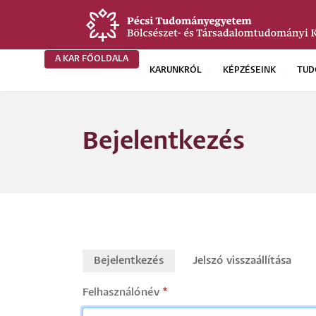
Ugrás
a
tartalomra
A KAR FŐOLDALA
KARUNKRÓL
KÉPZÉSEINK
TUD
BTK
Főoldali
Bejelentkezés
menü
Bejelentkezés
Jelszó visszaállítása
Primary
Felhasználónév
tabs