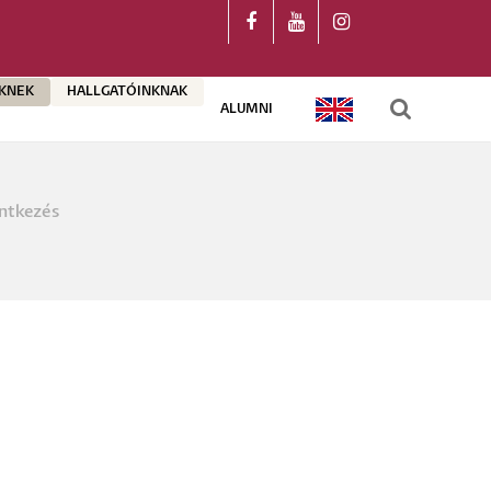
ŐKNEK
HALLGATÓINKNAK
ALUMNI
ENGLISH
ntkezés
a