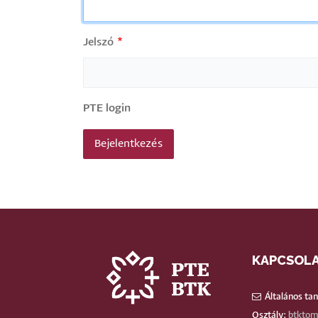
Jelszó
PTE login
KAPCSOL
Általános ta
Osztály:
btktom