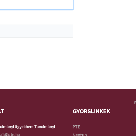
AT
GYORSLINKEK
BE
nulmányi ügyekben: Tanulmányi
PTE
ail@pte.hu
Neptun