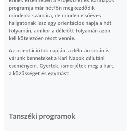
Ennek értelmében a Projekthét és Karinapok
programja már hétfőn megkezdődik
mindenki számára, de minden elsőéves
hallgatónak lesz egy orientációs napja a hét
folyamán, amikor a délelőtt folyamán azon
kell kötelezően részt vennie.
Az orientációtok napján, a délután során is
várunk benneteket a Kari Napok délutáni
eseményein. Gyertek, ismerjétek meg a kart,
a közösséget és egymást!
Tanszéki programok