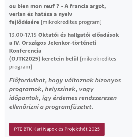
ou bien mon reuf ? - A francia argot,
verlan és hatása a nyelv
fejlődésére
[mikrokredites program]
13.00-17.15
Oktatói és hallgatói előadások
a IV. Országos Jelenkor-történeti
Konferencia
(OJTK2025) keretein belül
[mikrokredites
program]
Előfordulhat, hogy változnak bizonyos
programok, helyszínek, vagy
időpontok, így érdemes rendszeresen
ellenőrizni a programfüzetet.
PTE BTK Kari Napok és Projekthét 2025