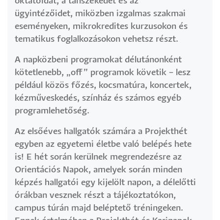
oktatóidat, a tanszékedet és az
ügyintézőidet, miközben izgalmas szakmai
eseményeken, mikrokredites kurzusokon és
tematikus foglalkozásokon vehetsz részt.
A napközbeni programokat délutánonként
kötetlenebb, „off” programok követik – lesz
például közös főzés, kocsmatúra, koncertek,
kézműveskedés, színház és számos egyéb
programlehetőség.
Az elsőéves hallgatók számára a Projekthét
egyben az egyetemi életbe való belépés hete
is! E hét során kerülnek megrendezésre az
Orientációs Napok, amelyek során minden
képzés hallgatói egy kijelölt napon, a délelőtti
órákban vesznek részt a tájékoztatókon,
campus túrán majd beléptető tréningeken.