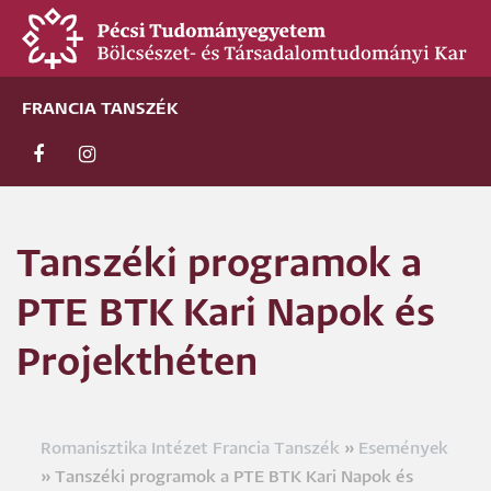
Ugrás
a
tartalomra
FRANCIA TANSZÉK
Tanszéki programok a
PTE BTK Kari Napok és
Projekthéten
Romanisztika Intézet Francia Tanszék
Események
Morzsa
Tanszéki programok a PTE BTK Kari Napok és