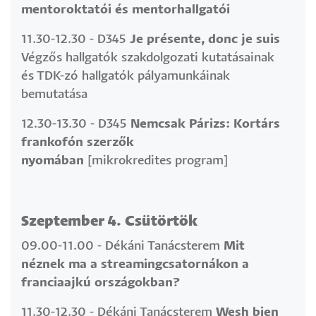
mentoroktatói és mentorhallgatói
11.30-12.30 - D345
Je présente, donc je suis
Végzős hallgatók szakdolgozati kutatásainak
és TDK-zó hallgatók pályamunkáinak
bemutatása
12.30-13.30 - D345
Nemcsak Párizs: Kortárs
frankofón szerzők
nyomában
[mikrokredites program]
Szeptember 4. Csütörtök
09.00-11.00 - Dékáni Tanácsterem
Mit
néznek ma a streamingcsatornákon a
franciaajkú országokban?
11.30-12.30 - Dékáni Tanácsterem
Wesh bien