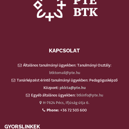
KAPCSOLAT
Általános tanulmányi ügyekben: Tanulmányi Osztály:
btktomail@pte.hu
Tanárképzést érintő tanulmányi ügyekben: Pedagógusképző
Központ:
pkkta@pte.hu
Egyéb általános ügyekben:
btkinfo@pte.hu
H-7624 Pécs, Ifjúság útja 6.
Phone:
+36 72 503 600
GYORSLINKEK