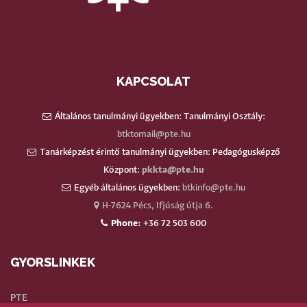
KAPCSOLAT
Általános tanulmányi ügyekben: Tanulmányi Osztály:
btktomail@pte.hu
Tanárképzést érintő tanulmányi ügyekben: Pedagógusképző
Központ:
pkkta@pte.hu
Egyéb általános ügyekben:
btkinfo@pte.hu
H-7624 Pécs, Ifjúság útja 6.
Phone:
+36 72 503 600
GYORSLINKEK
PTE