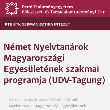
Ugrás
a
tartalomra
PTE BTK GERMANISZTIKA INTÉZET
Német Nyelvtanárok
Magyarországi
Egyesületének szakmai
programja (UDV-Tagung)
Germanisztika Intézet
Hírek
Német
Morzsa
Nyelvtanárok Magyarországi Egyesületének