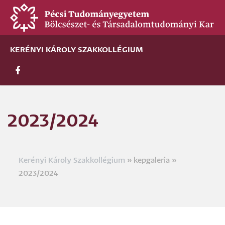
Ugrás
a
tartalomra
KERÉNYI KÁROLY SZAKKOLLÉGIUM
2023/2024
Kerényi Károly Szakkollégium
kepgaleria
Morzsa
2023/2024