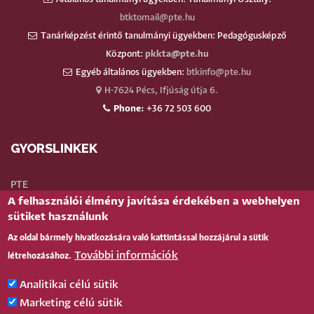
btktomail@pte.hu
Tanárképzést érintő tanulmányi ügyekben: Pedagógusképző
Központ:
pkkta@pte.hu
Egyéb általános ügyekben:
btkinfo@pte.hu
H-7624 Pécs, Ifjúság útja 6.
Phone:
+36 72 503 600
GYORSLINKEK
PTE
A felhasználói élmény javítása érdekében a webhelyen
Neptun
sütiket használunk
Webmail
Az oldal bármely hivatkozására való kattintással hozzájárul a sütik
Telefonkönyv
További információk
létrehozásához.
Teams
TÉR
(oktatói)
Analitikai célú sütik
Bejelentkezés
Marketing célú sütik