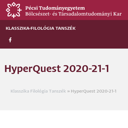
Ugrás
a
tartalomra
KLASSZIKA-FILOLÓGIA TANSZÉK
HyperQuest 2020-21-1
Klasszika Filológia Tanszék
HyperQuest 2020-21-1
Morzsa