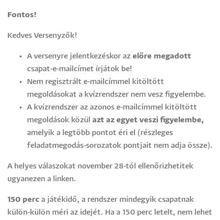
Fontos!
Kedves Versenyzők!
A versenyre jelentkezéskor az
előre megadott
csapat-e-mailcímet írjátok be!
Nem regisztrált e-mailcímmel kitöltött
megoldásokat a kvízrendszer nem vesz figyelembe.
A kvízrendszer a
z azonos e-
mailcímmel
kitöltött
megoldások közül
azt az
egyet
veszi figyelembe,
amelyik a legtöbb pontot éri el (részleges
feladatmegodás-sorozatok pontjait nem adja össze).
A helyes válaszokat november 28-tól ellenőrizhetitek
ugyanezen a linken.
150 perc
a játékidő, a rendszer mindegyik csapatnak
külön-külön méri az idejét. Ha a 150 perc letelt, nem lehet