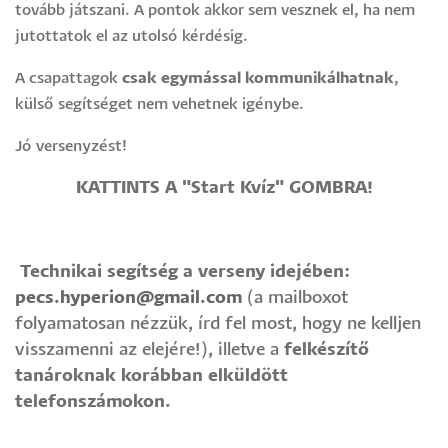
tovább játszani. A pontok akkor sem vesznek el, ha nem
jutottatok el az utolsó kérdésig.
A csapattagok
csak egymással kommunikálhatnak
,
külső segítséget nem vehetnek igénybe.
Jó versenyzést!
KATTINTS A "Start Kvíz" GOMBRA!
Technikai segítség a verseny idejében:
pecs.hyperion@gmail.com
(a mailboxot
folyamatosan nézzük, í
rd fel most, hogy ne kelljen
visszamenni az elejére!
), illetve a
felkészítő
tanároknak korábban elküldött
telefonszámokon.