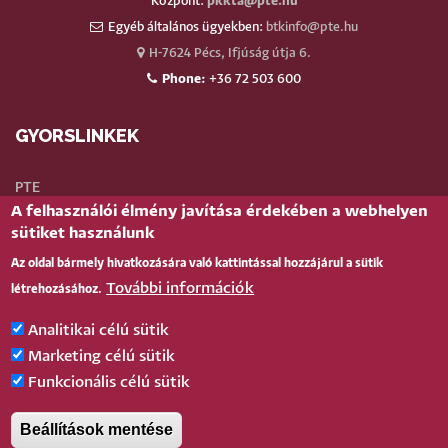
Központ:
pkkta@pte.hu
Egyéb általános ügyekben:
btkinfo@pte.hu
H-7624 Pécs, Ifjúság útja 6.
Phone:
+36 72 503 600
GYORSLINKEK
PTE
A felhasználói élmény javítása érdekében a webhelyen
Neptun
sütiket használunk
Webmail
Az oldal bármely hivatkozására való kattintással hozzájárul a sütik
Telefonkönyv
További információk
létrehozásához.
Teams
TÉR
(oktatói)
Analitikai célú sütik
Bejelentkezés
Marketing célú sütik
Funkcionális célú sütik
BELÉPÉS
Beállítások mentése
Pécsi Tudományegyetem |
Kancellária
|