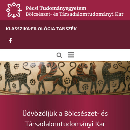
Ugrás
a
tartalomra
KLASSZIKA-FILOLÓGIA TANSZÉK
Új
alportál
menü
Üdvözöljük a Bölcsészet- és
Társadalomtudományi Kar