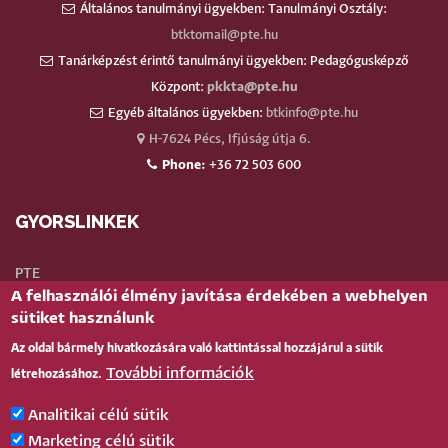
Általános tanulmányi ügyekben: Tanulmányi Osztály:
btktomail@pte.hu
Tanárképzést érintő tanulmányi ügyekben: Pedagógusképző
Központ:
pkkta@pte.hu
Egyéb általános ügyekben:
btkinfo@pte.hu
H-7624 Pécs, Ifjúság útja 6.
Phone:
+36 72 503 600
GYORSLINKEK
PTE
A felhasználói élmény javítása érdekében a webhelyen
Neptun
sütiket használunk
Webmail
Az oldal bármely hivatkozására való kattintással hozzájárul a sütik
Telefonkönyv
További információk
létrehozásához.
Teams
TÉR
(oktatói)
Analitikai célú sütik
Bejelentkezés
Marketing célú sütik