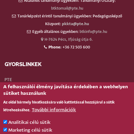
Általános tanulmányi ügyekben: Tanulmányi Osztály:
btktomail@pte.hu
Tanárképzést érintő tanulmányi ügyekben: Pedagógusképző
Központ:
pkkta@pte.hu
Egyéb általános ügyekben:
btkinfo@pte.hu
H-7624 Pécs, Ifjúság útja 6.
Phone:
+36 72 503 600
GYORSLINKEK
PTE
A felhasználói élmény javítása érdekében a webhelyen
Neptun
sütiket használunk
Webmail
Az oldal bármely hivatkozására való kattintással hozzájárul a sütik
Telefonkönyv
További információk
létrehozásához.
Teams
TÉR
(oktatói)
Analitikai célú sütik
Bejelentkezés
Marketing célú sütik