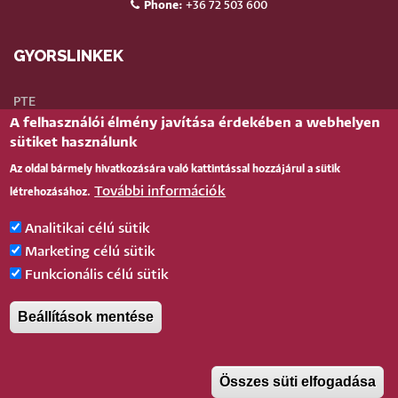
Phone:
+36 72 503 600
GYORSLINKEK
PTE
A felhasználói élmény javítása érdekében a webhelyen
Neptun
sütiket használunk
Webmail
Az oldal bármely hivatkozására való kattintással hozzájárul a sütik
Telefonkönyv
További információk
létrehozásához.
Teams
TÉR
(oktatói)
Analitikai célú sütik
Bejelentkezés
Marketing célú sütik
Funkcionális célú sütik
BELÉPÉS
Beállítások mentése
Pécsi Tudományegyetem |
Kancellária
|
Informatikai és Innovációs Igazgatóság
|
Portál
csoport
- 2020.
Összes süti elfogadása