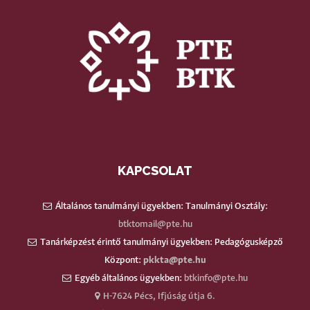
KAPCSOLAT
Általános tanulmányi ügyekben: Tanulmányi Osztály:
btktomail@pte.hu
Tanárképzést érintő tanulmányi ügyekben: Pedagógusképző
Központ:
pkkta@pte.hu
Egyéb általános ügyekben:
btkinfo@pte.hu
H-7624 Pécs, Ifjúság útja 6.