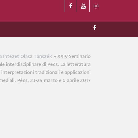
a Intézet Olasz Tanszék
XXIV Seminario
a
le interdisciplinare di Pécs. La letteratura
a interpretazioni tradizionali e applicazioni
mediali. Pécs, 23-24 marzo e 6 aprile 2017