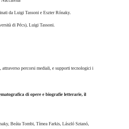
n Naccarella
dinati da Luigi Tassoni e Eszter Rónaky.
rsità di Pécs), Luigi Tassoni.
, attraverso percorsi mediali, e supporti tecnologici i
nematografica di opere e biografie letterarie, il
ónaky, Beáta Tombi, Tímea Farkis, László Sztanó,