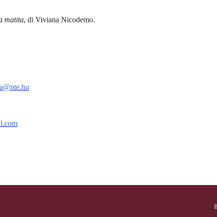
a matita
, di Viviana Nicodemo.
ea@pte.hu
il.com