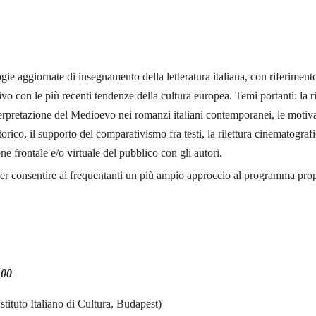
ogie aggiornate di insegnamento della letteratura italiana, con riferime
con le più recenti tendenze della cultura europea. Temi portanti: la rilet
interpretazione del Medioevo nei romanzi italiani contemporanei, le motiva
ico, il supporto del comparativismo fra testi, la rilettura cinematografic
ne frontale e/o virtuale del pubblico con gli autori.
e per consentire ai frequentanti un più ampio approccio al programma pro
.00
ituto Italiano di Cultura, Budapest)