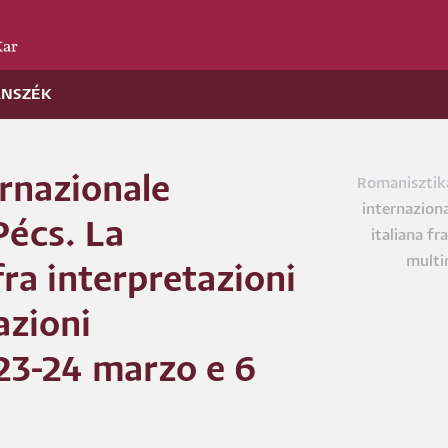
ANSZÉK
rnazionale
Romanisztik
Morzs
internaziona
Pécs. La
italiana fr
multi
fra interpretazioni
azioni
 23-24 marzo e 6