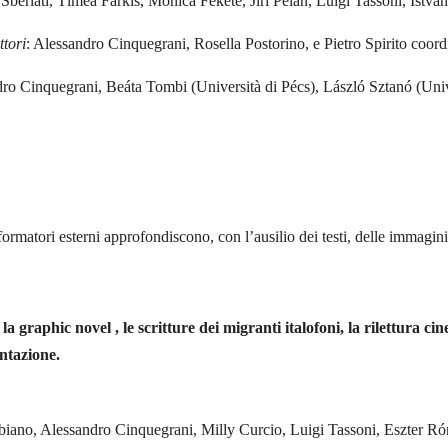
Sberlati, Tìmea Farkis, Monica Fekete, Jiri Pelán, Luigi Tassoni, Istvá
ttori
: Alessandro Cinquegrani, Rosella Postorino, e Pietro Spirito coor
dro Cinquegrani, Beáta Tombi (Università di Pécs), László Sztanó (Unive
i formatori esterni approfondiscono, con l’ausilio dei testi, delle immagini
 la graphic novel , le scritture dei migranti italofoni, la rilettura ci
ntazione.
abiano, Alessandro Cinquegrani, Milly Curcio, Luigi Tassoni, Eszter R