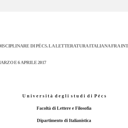
SCIPLINARE DI PÉCS. LA LETTERATURA ITALIANA FRA IN
ARZO E 6 APRILE 2017
U n i v e r s i t à d e g l i s t u d i d i P é c s
Facoltà di Lettere e Filosofia
Dipartimento di Italianistica