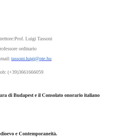
rettore:Prof. Luigi Tassoni
ofessore ordinario
-mail:
tassoni.luigi@pte.hu
ob: (+39)3661666059
ura di Budapest e il Consolato onorario italiano
 Medioevo e Contemporaneità.