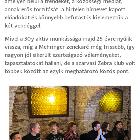
amelyen belül a trendeket, a közösségi médiát,
annak erős torzítását, a hirtelen hírnevet kapott
előadókat és könnyebb befutást is kielemeztük a
két vendéggel.
Mivel a 30y aktív munkássága majd 25 évre nyúlik
vissza, míg a Mehringer zenekaré még frissebb, így
nagyon jól sikerült szerteágazó véleményeket,
tapasztalatokat hallani, de a szarvasi Zebra klub volt
többek között az egyik meghatározó közös pont.