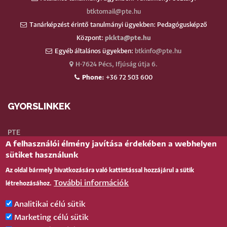
btktomail@pte.hu
Tanárképzést érintő tanulmányi ügyekben: Pedagógusképző
Központ:
pkkta@pte.hu
Egyéb általános ügyekben:
btkinfo@pte.hu
H-7624 Pécs, Ifjúság útja 6.
Phone:
+36 72 503 600
GYORSLINKEK
PTE
A felhasználói élmény javítása érdekében a webhelyen
Neptun
sütiket használunk
Webmail
Az oldal bármely hivatkozására való kattintással hozzájárul a sütik
Telefonkönyv
További információk
létrehozásához.
Teams
TÉR
(oktatói)
Analitikai célú sütik
Bejelentkezés
Marketing célú sütik