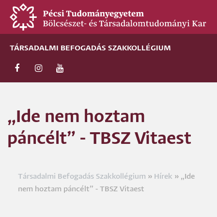
Ugrás
a
tartalomra
TÁRSADALMI BEFOGADÁS SZAKKOLLÉGIUM
„Ide nem hoztam
páncélt” - TBSZ Vitaest
Társadalmi Befogadás Szakkollégium
Hírek
„Ide
Morzsa
nem hoztam páncélt” - TBSZ Vitaest