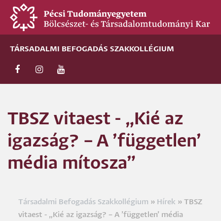
Ugrás
a
tartalomra
TÁRSADALMI BEFOGADÁS SZAKKOLLÉGIUM
TBSZ vitaest - „Kié az
igazság? – A ’független’
média mítosza”
Társadalmi Befogadás Szakkollégium
Hírek
TBSZ
Morzsa
vitaest - „Kié az igazság? – A ’független’ média