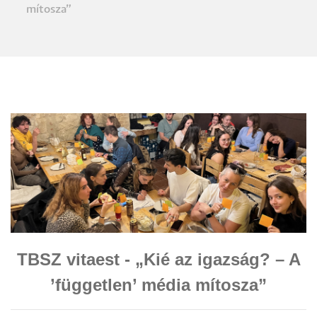
mítosza”
TBSZ vitaest - „Kié az igazság? – A
’független’ média mítosza”