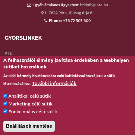
Egyéb általános ügyekben:
btkinfo@pte.hu
H-7624 Pécs, Ifjúság útja 6.
Phone:
+36 72 503 600
GYORSLINKEK
PTE
A felhasználói élmény javítása érdekében a webhelyen
Neptun
sütiket használunk
Webmail
Az oldal bármely hivatkozására való kattintással hozzájárul a sütik
Telefonkönyv
További információk
létrehozásához.
Teams
TÉR
(oktatói)
Analitikai célú sütik
Bejelentkezés
Marketing célú sütik
Funkcionális célú sütik
BELÉPÉS
Beállítások mentése
Pécsi Tudományegyetem |
Kancellária
|