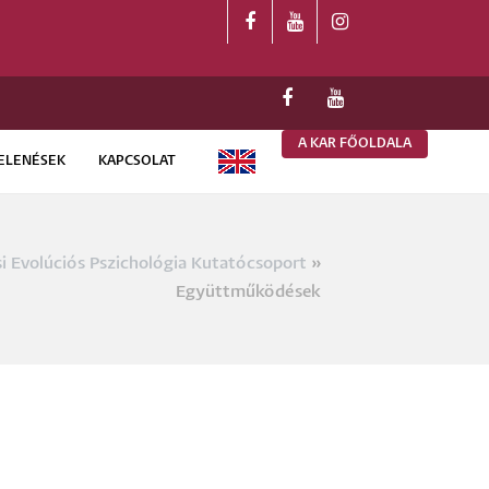
A KAR FŐOLDALA
ELENÉSEK
KAPCSOLAT
ENGLISH
i Evolúciós Pszichológia Kutatócsoport
a
Együttműködések