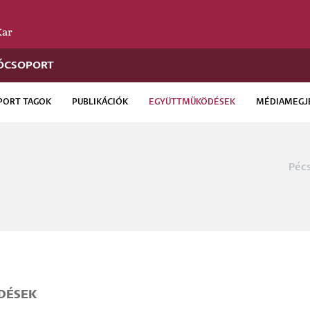
TÓCSOPORT
PORT TAGOK
PUBLIKÁCIÓK
EGYÜTTMŰKÖDÉSEK
MÉDIAMEGJ
Pécs
Morzs
DÉSEK