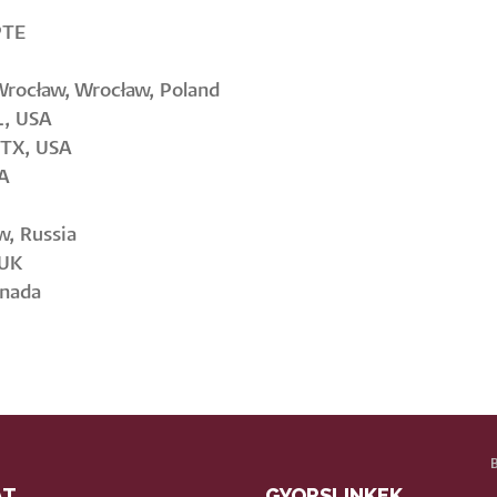
PTE
rocław, Wrocław, Poland
L, USA
 TX, USA
SA
, Russia
 UK
anada
AT
GYORSLINKEK