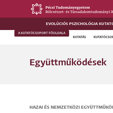
Ugrás
a
tartalomra
EVOLÚCIÓS PSZICHOLÓGIA KUTA
A KUTATÓCSOPORT FŐOLDALA
KUTATÁS
KUTATÓCSO
Új
alportál
Együttműködések
menü
HAZAI ÉS NEMZETKÖZI EGYÜTTMŰKÖ