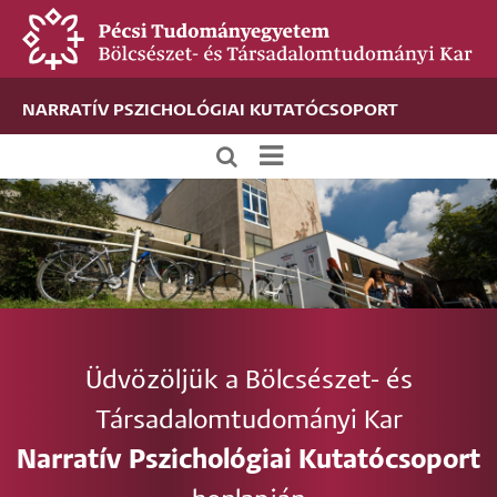
Ugrás
a
tartalomra
NARRATÍV PSZICHOLÓGIAI KUTATÓCSOPORT
Új
alportál
menü
Üdvözöljük a Bölcsészet- és
Társadalomtudományi Kar
Narratív Pszichológiai Kutatócsoport