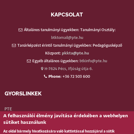
KAPCSOLAT
Általános tanulmányi ügyekben: Tanulmányi Osztály:
btktomail@pte.hu
Tanárképzést érintő tanulmányi ügyekben: Pedagógusképző
Központ:
pkkta@pte.hu
Egyéb általános ügyekben:
btkinfo@pte.hu
H-7624 Pécs, Ifjúság útja 6.
Phone:
+36 72 503 600
GYORSLINKEK
PTE
A felhasználói élmény javítása érdekében a webhelyen
Neptun
sütiket használunk
Webmail
Az oldal bármely hivatkozására való kattintással hozzájárul a sütik
Telefonkönyv