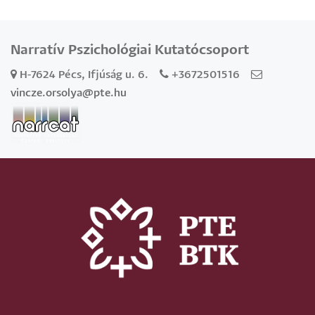
Narratív Pszichológiai Kutatócsoport
H-7624 Pécs, Ifjúság u. 6.
+3672501516
vincze.orsolya@pte.hu