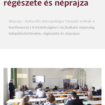
régészete és néprajza
Néprajz - Kulturális Antropológia Tanszék
Hírek
Morzsa
Konferencia | A hódoltságkori rác/balkáni népesség
településtörténete, régészete és néprajza