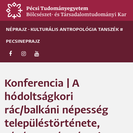
Ugrás
a
tartalomra
NÉPRAJZ - KULTURÁLIS ANTROPOLÓGIA TANSZÉK #
PECSINEPRAJZ
Konferencia | A
hódoltságkori
rác/balkáni népesség
településtörténete,