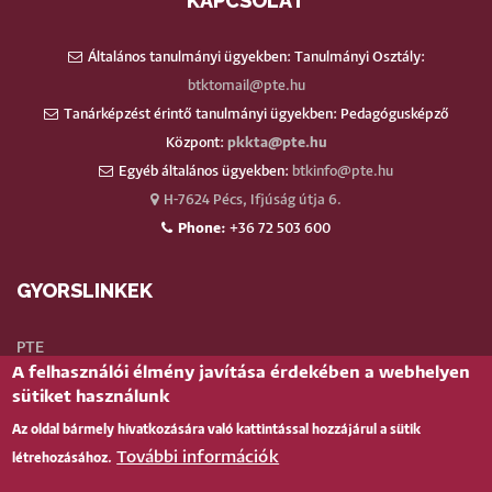
KAPCSOLAT
Általános tanulmányi ügyekben: Tanulmányi Osztály:
btktomail@pte.hu
Tanárképzést érintő tanulmányi ügyekben: Pedagógusképző
Központ:
pkkta@pte.hu
Egyéb általános ügyekben:
btkinfo@pte.hu
H-7624 Pécs, Ifjúság útja 6.
Phone:
+36 72 503 600
GYORSLINKEK
PTE
A felhasználói élmény javítása érdekében a webhelyen
Neptun
sütiket használunk
Webmail
Az oldal bármely hivatkozására való kattintással hozzájárul a sütik
Telefonkönyv
További információk
létrehozásához.
Teams