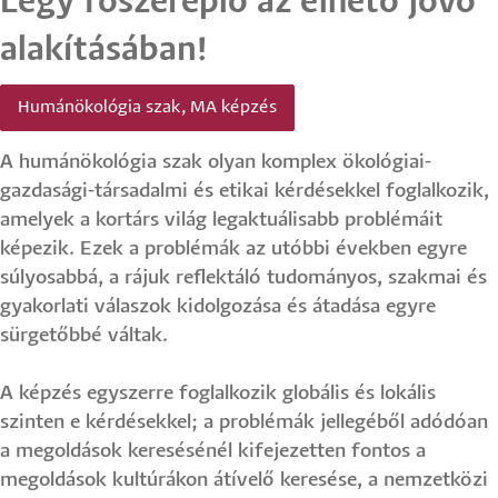
Légy főszereplő az élhető jövő
alakításában!
Humánökológia szak, MA képzés
A humánökológia szak olyan komplex ökológiai-
gazdasági-társadalmi és etikai kérdésekkel foglalkozik,
amelyek a kortárs világ legaktuálisabb problémáit
képezik. Ezek a problémák az utóbbi években egyre
súlyosabbá, a rájuk reflektáló tudományos, szakmai és
gyakorlati válaszok kidolgozása és átadása egyre
sürgetőbbé váltak.
A képzés egyszerre foglalkozik globális és lokális
szinten e kérdésekkel; a problémák jellegéből adódóan
a megoldások keresésénél kifejezetten fontos a
megoldások kultúrákon átívelő keresése, a nemzetközi