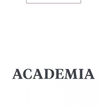
UNIVERSITY OF PÉCS |
DEPARTMENT OF
EUROPEAN ETHNOLOGY -
CULTURAL
ANTHROPOLOGY