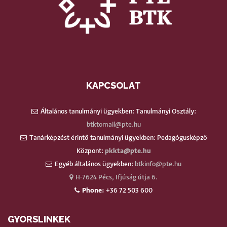
KAPCSOLAT
Általános tanulmányi ügyekben: Tanulmányi Osztály:
btktomail@pte.hu
Tanárképzést érintő tanulmányi ügyekben: Pedagógusképző
Központ:
pkkta@pte.hu
Egyéb általános ügyekben:
btkinfo@pte.hu
H-7624 Pécs, Ifjúság útja 6.
Phone:
+36 72 503 600
GYORSLINKEK