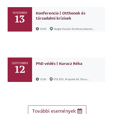
Konferencia | Otthonok és
NOVEMBER
13
társadalmi krízisek
10:00
Vargha Damján Konferenciaterem...
PhD védés | Kurucz Réka
SZEPTEMBER
12
13:00
PTE BTK, M épület Ró 316-os...
További események