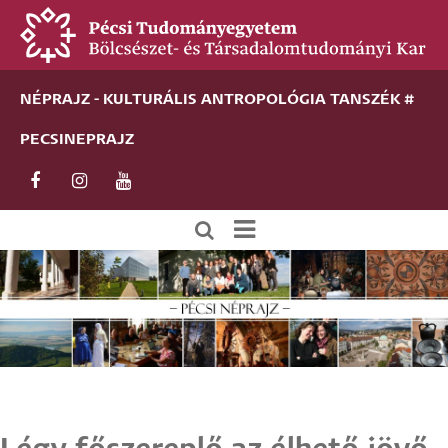
Ugrás
a
tartalomra
NÉPRAJZ - KULTURÁLIS ANTROPOLÓGIA TANSZÉK #
PECSINEPRAJZ
Új
alportál
menü