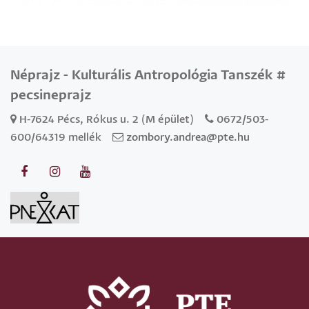
Néprajz - Kulturális Antropológia Tanszék #
pecsineprajz
H-7624 Pécs, Rókus u. 2 (M épület)
0672/503-
600/64319 mellék
zombory.andrea@pte.hu