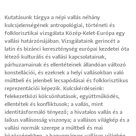
Kutatásunk tárgya a népi vallás néhány
kulcsjelenségének antropológiai, történeti és
folklorisztikai vizsgálata Közép-Kelet-Európa egy
vallási határzónájában. Vizsgálataink gerincét a
latin és bizánci kereszténység európai kezdetei óta
létező kulturális és vallási kapcsolatainak,
párhuzamainak és ellentéteinek állandóan változó
konstellációi, és ezeknek a helyi vallásokban való
múltbeli és jelenbeli lecsapódásai és folklorisztikus
reprezentációi képezik. Kulcskérdéseink:
felekezetközi kölcsönhatások, együttműködés,
ellentétek és konfliktusok; a vallás, mint
identitásformáló tényező; a hivatalos vallás és a
laikus vallásosság viszonya; a vallásos világkép és a
vallási normák szerepe a múltbeli és mai