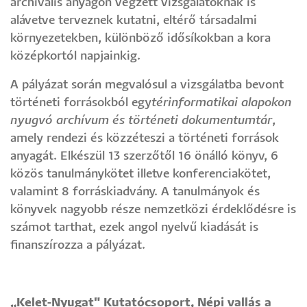
archivális anyagon végzett vizsgálatoknak is
alávetve terveznek kutatni, eltérő társadalmi
környezetekben, különböző idősíkokban a kora
középkortól napjainkig.
A pályázat során megvalósul a vizsgálatba bevont
történeti forrásokból egy
térinformatikai alapokon
nyugvó archívum és történeti dokumentumtár
,
amely rendezi és közzéteszi a történeti források
anyagát. Elkészül 13 szerzőtől 16 önálló könyv, 6
közös tanulmánykötet illetve konferenciakötet,
valamint 8 forráskiadvány. A tanulmányok és
könyvek nagyobb része nemzetközi érdeklődésre is
számot tarthat, ezek angol nyelvű kiadását is
finanszírozza a pályázat.
„
Kelet-Nyugat" Kutatócsoport, Népi vallás a