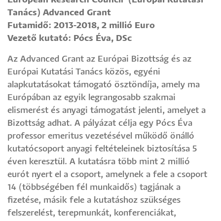
European Research Council (Európai Kutatási
Tanács) Advanced Grant
Futamidő: 2013-2018, 2 millió Euro
Vezető kutató: Pócs Éva, DSc
Az Advanced Grant az Európai Bizottság és az
Európai Kutatási Tanács közös, egyéni
alapkutatásokat támogató ösztöndíja, amely ma
Európában az egyik legrangosabb szakmai
elismerést és anyagi támogatást jelenti, amelyet a
Bizottság adhat. A pályázat célja egy Pócs Éva
professor emeritus vezetésével működő önálló
kutatócsoport anyagi feltételeinek biztosítása 5
éven keresztül. A kutatásra több mint 2 millió
eurót nyert el a csoport, amelynek a fele a csoport
14 (többségében fél munkaidős) tagjának a
fizetése, másik fele a kutatáshoz szükséges
felszerelést, terepmunkát, konferenciákat,