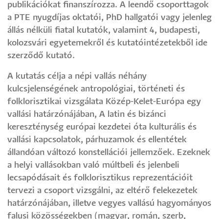
publikációkat finanszírozza. A leendő csoporttagok
a PTE nyugdíjas oktatói, PhD hallgatói vagy jelenleg
állás nélküli fiatal kutatók, valamint 4, budapesti,
kolozsvári egyetemekről és kutatóintézetekből ide
szerződő kutató.
A kutatás célja a népi vallás néhány
kulcsjelenségének antropológiai, történeti és
folklorisztikai vizsgálata Közép-Kelet-Európa egy
vallási határzónájában, A latin és bizánci
kereszténység európai kezdetei óta kulturális és
vallási kapcsolatok, párhuzamok és ellentétek
állandóan változó konstellációi jellemzőek. Ezeknek
a helyi vallásokban való múltbeli és jelenbeli
lecsapódásait és folklorisztikus reprezentációit
tervezi a csoport vizsgálni, az eltérő felekezetek
határzónájában, illetve vegyes vallású hagyományos
falusi közösségekben (magyar, román, szerb,