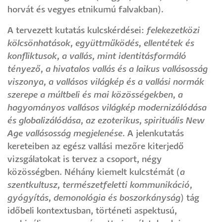
horvát és vegyes etnikumú falvakban).
A tervezett kutatás kulcskérdései:
felekezetközi
kölcsönhatások, együttműködés, ellentétek és
konfliktusok, a vallás, mint identitásformáló
tényező, a hivatalos vallás és a laikus vallásosság
viszonya, a vallásos világkép és a vallási normák
szerepe a múltbeli és mai közösségekben, a
hagyományos vallásos világkép modernizálódása
és globalizálódása, az ezoterikus, spirituális New
Age vallásosság megjelenése.
A jelenkutatás
kereteiben az egész vallási mezőre kiterjedő
vizsgálatokat is tervez a csoport, négy
közösségben. Néhány kiemelt kulcstémát (
a
szentkultusz, természetfeletti kommunikáció,
gyógyítás, demonológia és boszorkányság
) tág
időbeli kontextusban, történeti aspektusú,