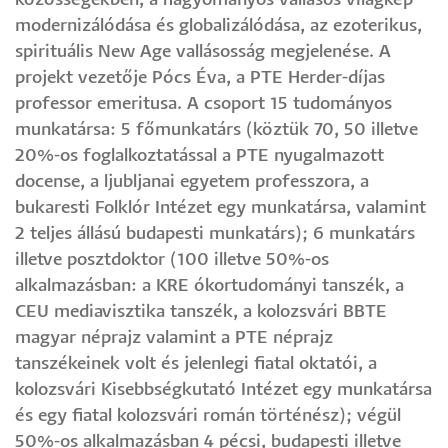
közösségekben, a hagyományos vallásos világkép
modernizálódása és globalizálódása, az ezoterikus,
spirituális New Age vallásosság megjelenése. A
projekt vezetője Pócs Éva, a PTE Herder-díjas
professor emeritusa. A csoport 15 tudományos
munkatársa: 5 főmunkatárs (köztük 70, 50 illetve
20%-os foglalkoztatással a PTE nyugalmazott
docense, a ljubljanai egyetem professzora, a
bukaresti Folklór Intézet egy munkatársa, valamint
2 teljes állású budapesti munkatárs); 6 munkatárs
illetve posztdoktor (100 illetve 50%-os
alkalmazásban: a KRE ókortudományi tanszék, a
CEU mediavisztika tanszék, a kolozsvári BBTE
magyar néprajz valamint a PTE néprajz
tanszékeinek volt és jelenlegi fiatal oktatói, a
kolozsvári Kisebbségkutató Intézet egy munkatársa
és egy fiatal kolozsvári román történész); végül
50%-os alkalmazásban 4 pécsi, budapesti illetve