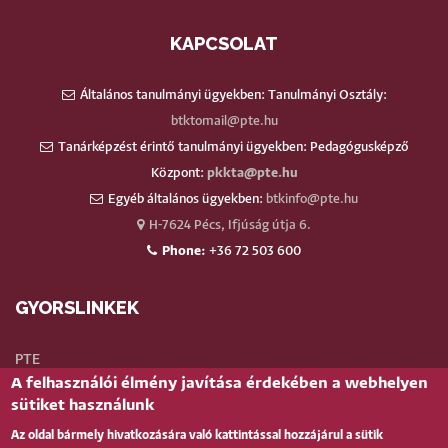
KAPCSOLAT
Általános tanulmányi ügyekben: Tanulmányi Osztály:
btktomail@pte.hu
Tanárképzést érintő tanulmányi ügyekben: Pedagógusképző
Központ:
pkkta@pte.hu
Egyéb általános ügyekben:
btkinfo@pte.hu
H-7624 Pécs, Ifjúság útja 6.
Phone:
+36 72 503 600
GYORSLINKEK
PTE
A felhasználói élmény javítása érdekében a webhelyen
Neptun
sütiket használunk
Webmail
Az oldal bármely hivatkozására való kattintással hozzájárul a sütik
Telefonkönyv