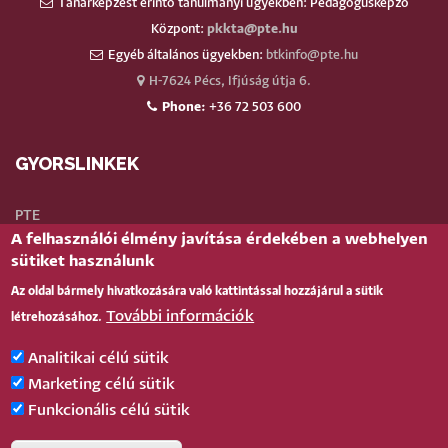
Tanárképzést érintő tanulmányi ügyekben: Pedagógusképző
Központ:
pkkta@pte.hu
Egyéb általános ügyekben:
btkinfo@pte.hu
H-7624 Pécs, Ifjúság útja 6.
Phone:
+36 72 503 600
GYORSLINKEK
PTE
A felhasználói élmény javítása érdekében a webhelyen
Neptun
sütiket használunk
Webmail
Az oldal bármely hivatkozására való kattintással hozzájárul a sütik
Telefonkönyv
További információk
létrehozásához.
Teams
TÉR
(oktatói)
Analitikai célú sütik
Bejelentkezés
Marketing célú sütik
Funkcionális célú sütik
BELÉPÉS