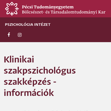
Ugrás
a
tartalomra
PSZICHOLÓGIA INTÉZET
Klinikai
szakpszichológus
szakképzés -
információk