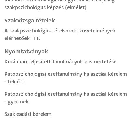
Klinikai és mentálhigiénés gyermek- és ifjúság
szakpszichológus képzés
(elmélet)
Szakvizsga tételek
A szakpszichológus tételsorok, követelmények
elérhetőek
ITT
.
Nyomtatványok
Korábban teljesített tanulmányok elismertetése
Patopszichológiai esettanulmány halasztási kérelem
- felnőtt
Patopszichológiai esettanulmány halasztási kérelem
- gyermek
Szakleadási kérelem