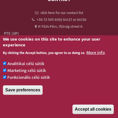
click here for our contact list
+36 72 503 600/ 64127 or 64126
H-7624 Pécs, Ifjúság street 6.
PTE (UP)
We use cookies on this site to enhance your user
Neptun
experience
Webmail
More info
By clicking the Accept button, you agree to us doing so.
Phonebook
Our old website
Analitikai célú sütik
Log in
Marketing célú sütik
Funkcionális célú sütik
BELÉPÉS
Save preferences
Pécsi Tudományegyetem |
Kancellária
|
Informatikai és Innovációs Igazgatóság
|
Portál
csoport
- 2020.
Accept all cookies