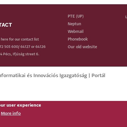
PTE (UP)
L
TACT
Neptun
BE
Webmail
Phonebook
k here for our contact list
72 503 600/ 64127 or 64126
Our old website
4 Pécs, Ifjúság street 6.
nformatikai és Innovációs Igazgatóság
|
Portál
our user experience
More info