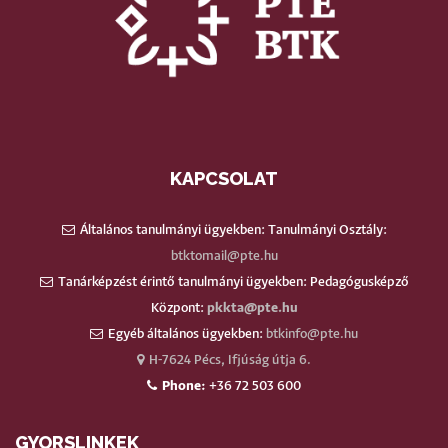
KAPCSOLAT
Általános tanulmányi ügyekben: Tanulmányi Osztály:
btktomail@pte.hu
Tanárképzést érintő tanulmányi ügyekben: Pedagógusképző
Központ:
pkkta@pte.hu
Egyéb általános ügyekben:
btkinfo@pte.hu
H-7624 Pécs, Ifjúság útja 6.
Phone:
+36 72 503 600
GYORSLINKEK