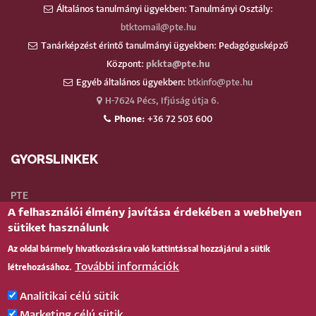
Általános tanulmányi ügyekben: Tanulmányi Osztály:
btktomail@pte.hu
Tanárképzést érintő tanulmányi ügyekben: Pedagógusképző
Központ:
pkkta@pte.hu
Egyéb általános ügyekben:
btkinfo@pte.hu
H-7624 Pécs, Ifjúság útja 6.
Phone:
+36 72 503 600
GYORSLINKEK
PTE
A felhasználói élmény javítása érdekében a webhelyen
Neptun
sütiket használunk
Webmail
Az oldal bármely hivatkozására való kattintással hozzájárul a sütik
Telefonkönyv
További információk
létrehozásához.
Teams
TÉR
(oktatói)
Analitikai célú sütik
Bejelentkezés
Marketing célú sütik