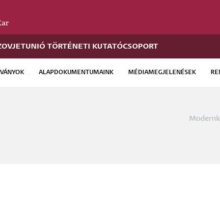
ZOVJETUNIÓ TÖRTÉNETI KUTATÓCSOPORT
DVÁNYOK
ALAPDOKUMENTUMAINK
MÉDIAMEGJELENÉSEK
RE
Modernko
Morzs