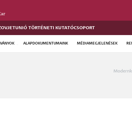
ZOVJETUNIÓ TÖRTÉNETI KUTATÓCSOPORT
DVÁNYOK
ALAPDOKUMENTUMAINK
MÉDIAMEGJELENÉSEK
RE
Modernko
Morzs