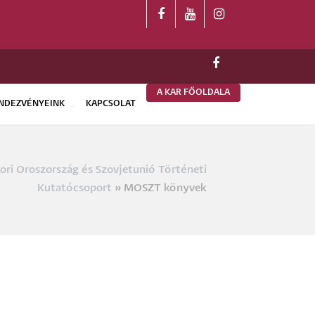
A KAR FŐOLDALA
NDEZVÉNYEINK
KAPCSOLAT
ri Oroszország és Szovjetunió Történeti
a
Kutatócsoport
MOSZT könyvek