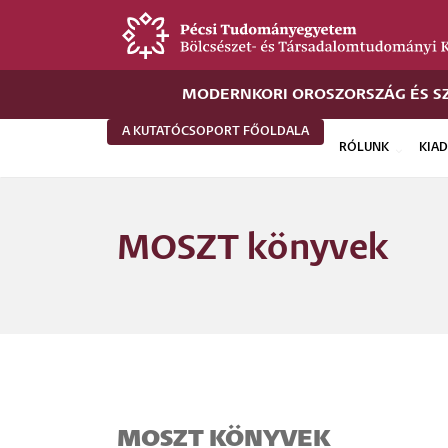
Ugrás
a
tartalomra
MODERNKORI OROSZORSZÁG ÉS S
A KUTATÓCSOPORT FŐOLDALA
RÓLUNK
KIA
Új
alportál
MOSZT könyvek
menü
MOSZT KÖNYVEK