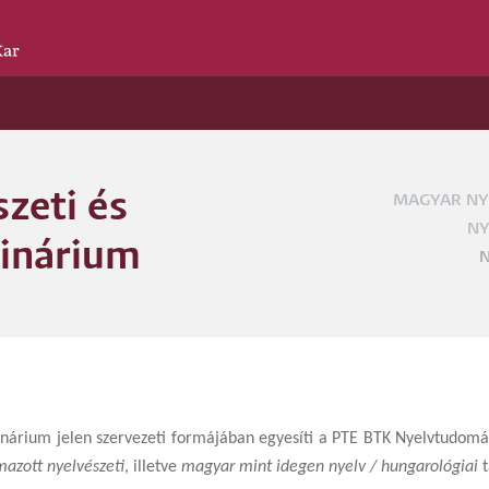
zeti és
MAGYAR NY
Morzs
NY
inárium
N
inárium jelen szervezeti formájában egyesíti a PTE BTK Nyelvtudomá
mazott nyelvészeti
, illetve
magyar mint idegen nyelv / hungarológiai
t