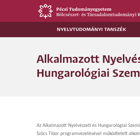
Ugrás
a
tartalomra
NYELVTUDOMÁNYI TANSZÉK
Alkalmazott Nyelvés
Hungarológiai Szem
Az Alkalmazott Nyelvészeti és Hungarológiai Szem
Szűcs Tibor programvezetésével működtetett
alkal