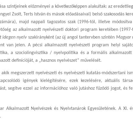
sa szintjeinek előzményei a következőképpen alakultak: az eredetileg
ngyel Zsolt, Terts István és mások előadásaival) belső szakosodás keret
zámára), majd nappali tagozatos szak (1996-tól, illetve módosítva
hetőség az alkalmazott nyelvészeti doktori program keretében (1997
 idegen nyelv
szakirányként (az új angol tantervben szintén
Magyar m
nt van jelen. A pécsi alkalmazott nyelvészeti program helyi sajáto
ztika, a szociolingvisztika / nyelvpolitika és a formális alkalmaz
zott definícióját, a „hasznos nyelvészet” művelését.
 akik megszerzett nyelvészeti és nyelvészeti kutatás-módszertani i
solódó igények kielégítésére, ezek kezelésére, aktuális társada
st, segítve ezzel az információhoz való jutáshoz fűződő jogot, és f
ar Alkalmazott Nyelvészek és Nyelvtanárok Egyesületének. A XI. é
.