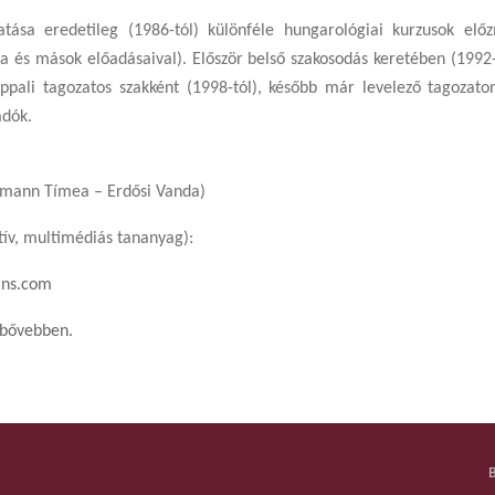
ása eredetileg (1986-tól) különféle hungarológiai kurzusok előz
 és mások előadásaival). Először belső szakosodás keretében (1992-
pali tagozatos szakként (1998-tól), később már levelező tagozaton 
adók.
umann Tímea – Erdősi Vanda)
tív, multimédiás tananyag):
ans.com
t bővebben.