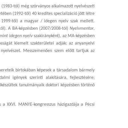
 (1983-tól) még szórványos alkalmazott nyelvészeti
ében (1992-től) 40 kredites specializáció jött létre
 1999-től) a magyar / idegen nyelv szak mellett.
-től). A BA-képzésben (2007/2008-tól)
Nyelvmentor
,
int idegen nyelv
szakirányként), az MA-képzésben
sságát kiemelt szakterületei adják: az anyanyelvi
ott nyelvészet. Messzemenően szem előtt tartjuk az
smereteik birtokában képesek a társadalom bármely
lmi igények szerinti alakítására, fejlesztésére;
elkészültek tanulmányaik doktori képzésben történő
s a XXVI. MANYE-kongresszus házigazdája a Pécsi