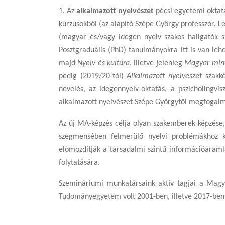
1.
Az
alkalmazott nyelvészet
pécsi egyetemi oktatá
kurzusokból (az alapító Szépe György professzor, Le
(magyar és/vagy idegen nyelv szakos hallgatók s
Posztgraduális (PhD) tanulmányokra itt is van le
majd
Nyelv és kultúra
, illetve jelenleg
Magyar mint
pedig (2019/20-tól)
Alkalmazott nyelvészet
szakké
nevelés, az idegennyelv-oktatás, a pszicholingvis
alkalmazott nyelvészet Szépe Györgytől megfogalma
Az új MA-képzés célja olyan szakemberek képzése,
szegmensében felmerülő nyelvi problémákhoz kapc
előmozdítják a társadalmi szintű információáramlá
folytatására.
Szemináriumi munkatársaink aktív tagjai a Magy
Tudományegyetem volt 2001-ben, illetve 2017-ben