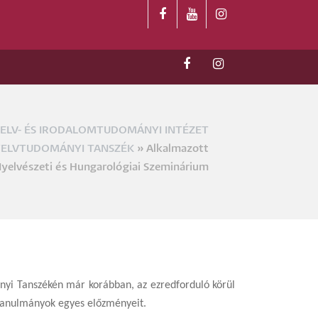
ELV- ÉS IRODALOMTUDOMÁNYI INTÉZET
a
ELVTUDOMÁNYI TANSZÉK
Alkalmazott
yelvészeti és Hungarológiai Szeminárium
nyi Tanszékén már korábban, az ezredforduló körül
anulmányok egyes előzményeit.