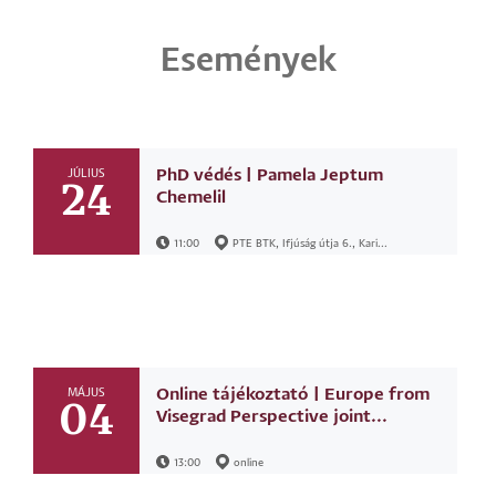
Események
PhD védés | Pamela Jeptum
JÚLIUS
24
Chemelil
11:00
PTE BTK, Ifjúság útja 6., Kari...
Online tájékoztató | Europe from
MÁJUS
04
Visegrad Perspective joint...
13:00
online