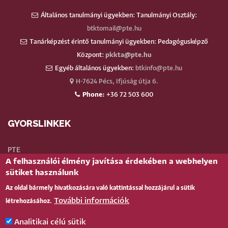
Általános tanulmányi ügyekben: Tanulmányi Osztály:
btktomail@pte.hu
Tanárképzést érintő tanulmányi ügyekben: Pedagógusképző
Központ:
pkkta@pte.hu
Egyéb általános ügyekben:
btkinfo@pte.hu
H-7624 Pécs, Ifjúság útja 6.
Phone:
+36 72 503 600
GYORSLINKEK
PTE
A felhasználói élmény javítása érdekében a webhelyen
Neptun
sütiket használunk
Webmail
Az oldal bármely hivatkozására való kattintással hozzájárul a sütik
Telefonkönyv
További információk
létrehozásához.
Teams
TÉR
(oktatói)
Analitikai célú sütik