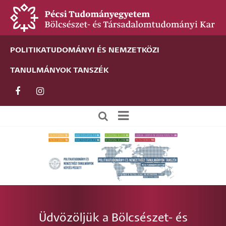
Ugrás
a
tartalomra
POLITIKATUDOMÁNYI ÉS NEMZETKÖZI
TANULMÁNYOK TANSZÉK
Új
alportál
menü
Üdvözöljük a Bölcsészet- és