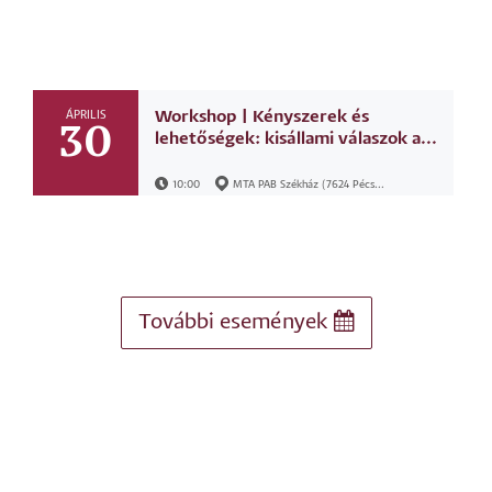
Workshop | Kényszerek és
ÁPRILIS
30
lehetőségek: kisállami válaszok a...
10:00
MTA PAB Székház (7624 Pécs...
További események