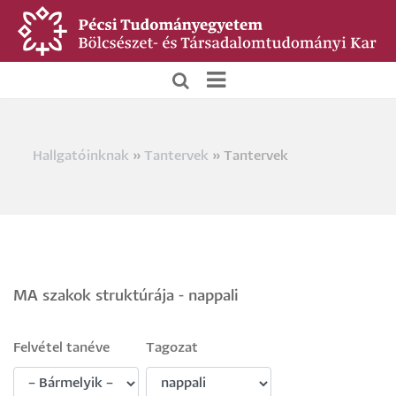
Ugrás
a
tartalomra
BTK
Hallgatói
Hallgatóinknak
Tantervek
Tantervek
Morzsa
menü
MA szakok struktúrája - nappali
Felvétel tanéve
Tagozat