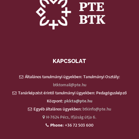
KAPCSOLAT
Általános tanulmányi ügyekben: Tanulmányi Osztály:
btktomail@pte.hu
Tanárképzést érintő tanulmányi ügyekben: Pedagógusképző
Központ:
pkkta@pte.hu
Egyéb általános ügyekben:
btkinfo@pte.hu
H-7624 Pécs, Ifjúság útja 6.
Phone:
+36 72 503 600