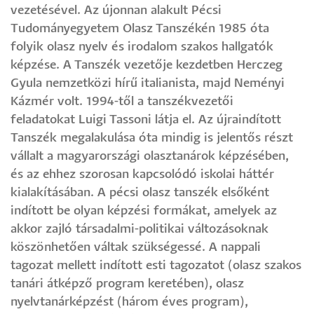
vezetésével. Az újonnan alakult Pécsi
Tudományegyetem Olasz Tanszékén 1985 óta
folyik olasz nyelv és irodalom szakos hallgatók
képzése. A Tanszék vezetője kezdetben Herczeg
Gyula nemzetközi hírű italianista, majd Neményi
Kázmér volt. 1994-től a tanszékvezetői
feladatokat Luigi Tassoni látja el. Az újraindított
Tanszék megalakulása óta mindig is jelentős részt
vállalt a magyarországi olasztanárok képzésében,
és az ehhez szorosan kapcsolódó iskolai háttér
kialakításában. A pécsi olasz tanszék elsőként
indított be olyan képzési formákat, amelyek az
akkor zajló társadalmi-politikai változásoknak
köszönhetően váltak szükségessé. A nappali
tagozat mellett indított esti tagozatot (olasz szakos
tanári átképző program keretében), olasz
nyelvtanárképzést (három éves program),