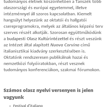
tudományos életnek köszönhetően a Tanszék több
olaszországi és európai egyetemmel, illetve
intézménnyel áll szoros kapcsolatban. Kiemelt
hangsúlyt helyezünk az oktatói és hallgatói
csereprogramokra, melyek az általános képzési terv
szerves részét alkotják. Szorosan együttműködünk
a
budapesti Olasz Kultúrintézettel
és részt veszünk
az Intézet által alapított
Nuova Corvina
című
italianisztikai kiadvány szerkesztésében is.
Oktatónk rendszeresen publikálnak hazai és
nemzetközi folyóiratokban, részt vesznek
tudományos konferenciákon, szakmai fórumokon.
Számos olasz nyelvi versenyen is jelen
vagyunk
Festival d'italiano