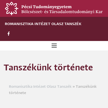
Ugrás
a
tartalomra
ROMANISZTIKA INTÉZET OLASZ TANSZÉK
Új
alportál
Tanszékünk története
menü
Romanisztika Intézet Olasz Tanszék
Tanszékünk
Morzsa
története