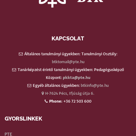
KAPCSOLAT
Általános tanulmányi ügyekben: Tanulmányi Osztály:
btktomail@pte.hu
Tanárképzést érintő tanulmányi ügyekben: Pedagógusképző
Központ:
pkkta@pte.hu
Egyéb általános ügyekben:
btkinfo@pte.hu
H-7624 Pécs, Ifjúság útja 6.
Phone:
+36 72 503 600
GYORSLINKEK
PTE