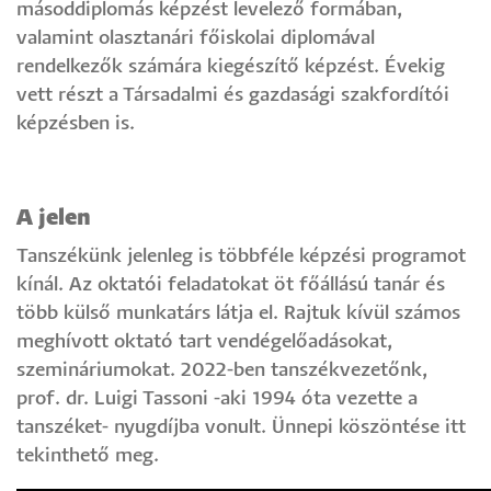
másoddiplomás képzést levelező formában,
valamint olasztanári főiskolai diplomával
rendelkezők számára kiegészítő képzést. Évekig
vett részt a Társadalmi és gazdasági szakfordítói
képzésben is.
A jelen
Tanszékünk jelenleg is többféle képzési programot
kínál. Az oktatói feladatokat öt főállású tanár és
több külső munkatárs látja el. Rajtuk kívül számos
meghívott oktató tart vendégelőadásokat,
szemináriumokat. 2022-ben tanszékvezetőnk,
prof. dr. Luigi Tassoni -aki 1994 óta vezette a
tanszéket- nyugdíjba vonult. Ünnepi köszöntése itt
tekinthető meg.