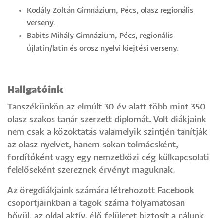
Kodály Zoltán Gimnázium, Pécs, olasz regionális
verseny.
Babits Mihály Gimnázium, Pécs, regionális
újlatin/latin és orosz nyelvi kiejtési verseny.
Hallgatóink
Tanszékünkön az elmúlt 30 év alatt több mint 350
olasz szakos tanár szerzett diplomát. Volt diákjaink
nem csak a közoktatás valamelyik szintjén tanítják
az olasz nyelvet, hanem sokan tolmácsként,
fordítóként vagy egy nemzetközi cég külkapcsolati
felelőseként szereznek érvényt maguknak.
Az öregdiákjaink számára létrehozott Facebook
csoportjainkban a tagok száma folyamatosan
bővül, az oldal aktív, élő felületet biztosít a nálunk