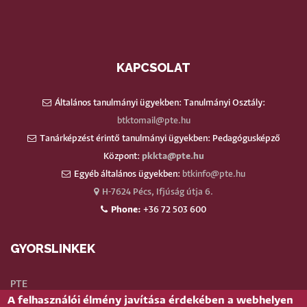
KAPCSOLAT
Általános tanulmányi ügyekben: Tanulmányi Osztály:
btktomail@pte.hu
Tanárképzést érintő tanulmányi ügyekben: Pedagógusképző
Központ:
pkkta@pte.hu
Egyéb általános ügyekben:
btkinfo@pte.hu
H-7624 Pécs, Ifjúság útja 6.
Phone:
+36 72 503 600
GYORSLINKEK
PTE
A felhasználói élmény javítása érdekében a webhelyen
Neptun