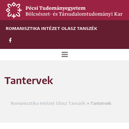
Ugrás
a
tartalomra
ROMANISZTIKA INTÉZET OLASZ TANSZÉK
Új
alportál
Tantervek
menü
Romanisztika Intézet Olasz Tanszék
Tantervek
Morzsa