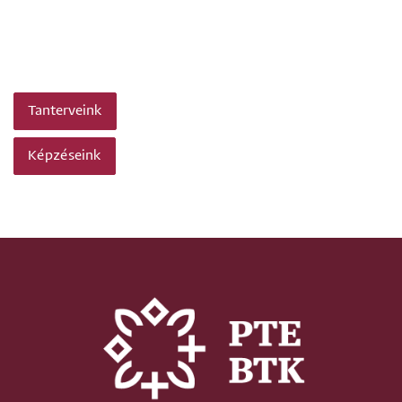
Tanterveink
Képzéseink