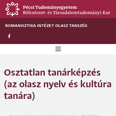
Ugrás
a
tartalomra
ROMANISZTIKA INTÉZET OLASZ TANSZÉK
Új
alportál
Osztatlan tanárképzés
menü
(az olasz nyelv és kultúra
tanára)