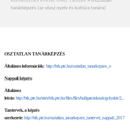
Romanisztika Intézet Olasz Tanszék
Osztatlan
Morzsa
tanárképzés (az olasz nyelv és kultúra tanára)
OSZTATLAN TANÁRKÉPZÉS
Általános információk:
http://btk.pte.hu/osztatlan_tanarkepzes_o
Nappali képzés:
Általános
leírás:
http://btk.pte.hu/sites/btk.pte.hu/files/files/hallgatoinknak/golyahir/2...
Tantervek, a képzés
szerkezete
:
http://btk.pte.hu/osztatlan_tanarkepzes_tantervei_nappali_2017