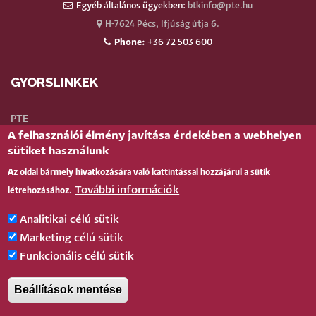
Egyéb általános ügyekben:
btkinfo@pte.hu
H-7624 Pécs, Ifjúság útja 6.
Phone:
+36 72 503 600
GYORSLINKEK
PTE
A felhasználói élmény javítása érdekében a webhelyen
Neptun
sütiket használunk
Webmail
Az oldal bármely hivatkozására való kattintással hozzájárul a sütik
Telefonkönyv
További információk
létrehozásához.
Teams
TÉR
(oktatói)
Analitikai célú sütik
Bejelentkezés
Marketing célú sütik
Funkcionális célú sütik
BELÉPÉS
Beállítások mentése
Pécsi Tudományegyetem |
Kancellária
|