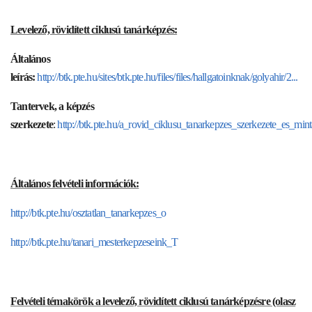
Levelező, rövidített ciklusú tanárképzés:
Általános
leírás:
http://btk.pte.hu/sites/btk.pte.hu/files/files/hallgatoinknak/golyahir/2...
Tantervek, a képzés
szerkezete
:
http://btk.pte.hu/a_rovid_ciklusu_tanarkepzes_szerkezete_es_minta
Általános felvételi információk:
http://btk.pte.hu/osztatlan_tanarkepzes_o
http://btk.pte.hu/tanari_mesterkepzeseink_T
Felvételi témakörök a levelező, rövidített ciklusú tanárképzésre (olasz