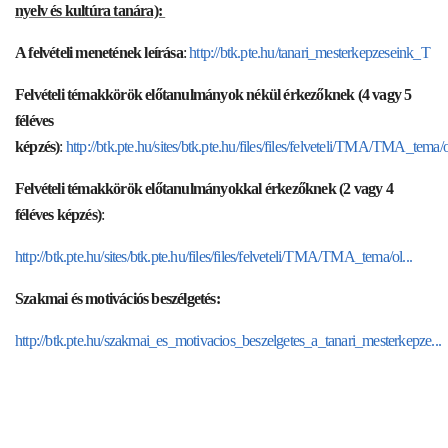
nyelv és kultúra tanára):
A felvételi menetének leírása
:
http://btk.pte.hu/tanari_mesterkepzeseink_T
Felvételi témakkörök előtanulmányok nékül érkezőknek (4 vagy 5
féléves
képzés)
:
http://btk.pte.hu/sites/btk.pte.hu/files/files/felveteli/TMA/TMA_tema/ol
Felvételi témakkörök előtanulmányokkal érkezőknek (2 vagy 4
féléves képzés)
:
http://btk.pte.hu/sites/btk.pte.hu/files/files/felveteli/TMA/TMA_tema/ol...
Szakmai és motivációs beszélgetés:
http://btk.pte.hu/szakmai_es_motivacios_beszelgetes_a_tanari_mesterkepze...