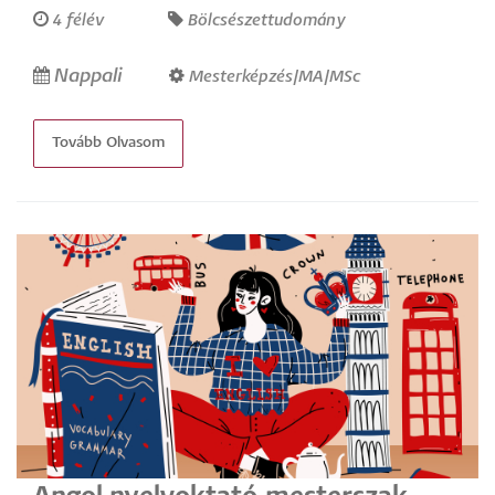
4 félév
Bölcsészettudomány
Nappali
Mesterképzés/MA/MSc
Tovább Olvasom