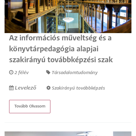
Az információs műveltség és a
könyvtárpedagógia alapjai
szakirányú továbbképzési szak
2 félév
Társadalomtudomány
Levelező
Szakirányú továbbképzés
Tovább Olvasom