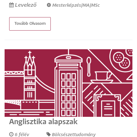
Levelező
Mesterképzés/MA/MSc
Tovább Olvasom
Anglisztika alapszak
6 félév
Bölcsészettudomány