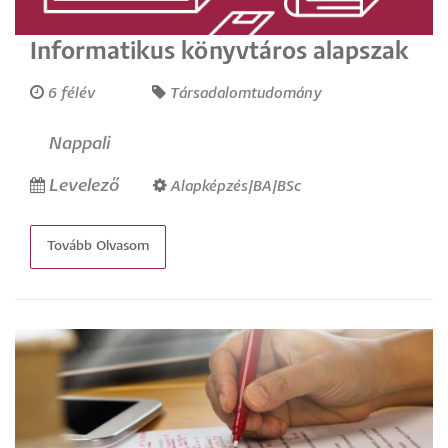
Informatikus könyvtáros alapszak
6 félév
Társadalomtudomány
Nappali
Levelező
Alapképzés/BA/BSc
Tovább Olvasom