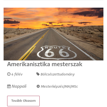
Amerikanisztika mesterszak
4 félév
Bölcsészettudomány
Nappali
Mesterképzés/MA/MSc
Tovább Olvasom