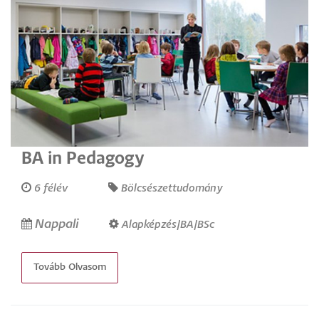
BA in Pedagogy
6 félév
Bölcsészettudomány
Nappali
Alapképzés/BA/BSc
Tovább Olvasom