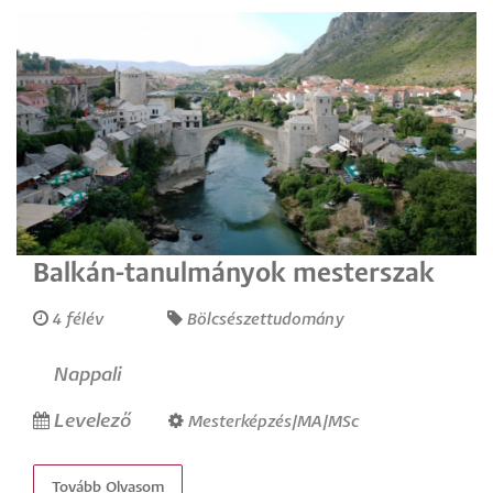
Balkán-tanulmányok mesterszak
4 félév
Bölcsészettudomány
Nappali
Levelező
Mesterképzés/MA/MSc
Tovább Olvasom