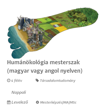
Humánökológia mesterszak
(magyar vagy angol nyelven)
4 félév
Társadalomtudomány
Nappali
Levelező
Mesterképzés/MA/MSc