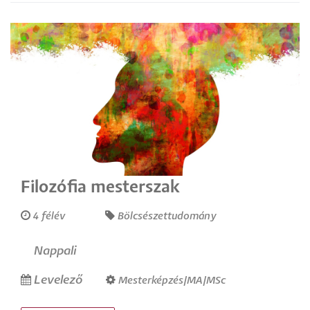
Filozófia mesterszak
4 félév
Bölcsészettudomány
Nappali
Levelező
Mesterképzés/MA/MSc