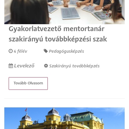
Gyakorlatvezető mentortanár
szakirányú továbbképzési szak
4 félév
Pedagógusképzés
Levelező
Szakirányú továbbképzés
Tovább Olvasom