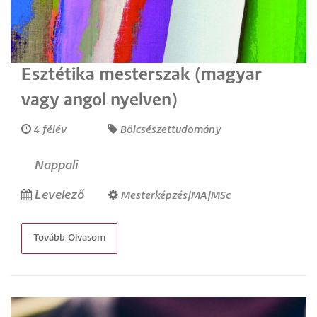
Esztétika mesterszak (magyar
vagy angol nyelven)
4 félév
Bölcsészettudomány
Nappali
Levelező
Mesterképzés/MA/MSc
Tovább Olvasom