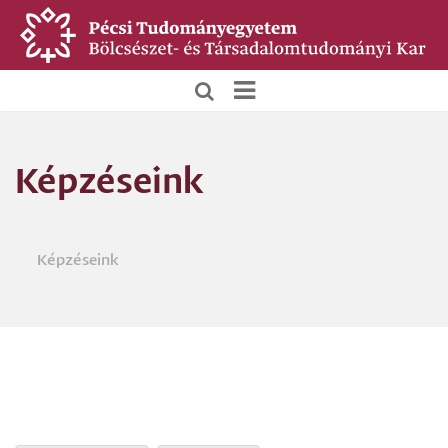
Ugrás
a
tartalomra
BTK
Főoldali
Képzéseink
menü
Képzéseink
Morzsa