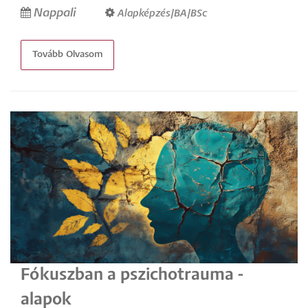
Nappali
Alapképzés/BA/BSc
Tovább Olvasom
Fókuszban a pszichotrauma -
alapok