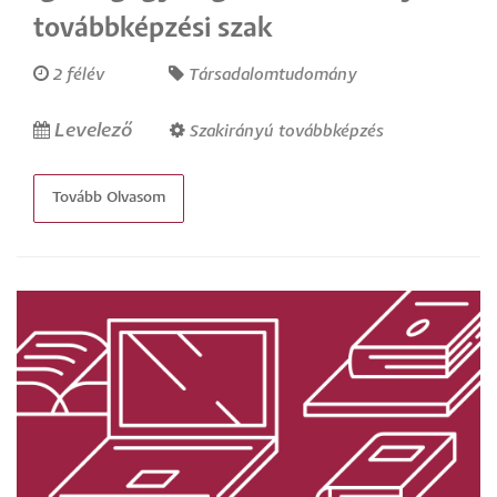
továbbképzési szak
2 félév
Társadalomtudomány
Levelező
Szakirányú továbbképzés
Tovább Olvasom