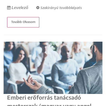
Levelező
Szakirányú továbbképzés
Tovább Olvasom
Emberi erőforrás tanácsadó