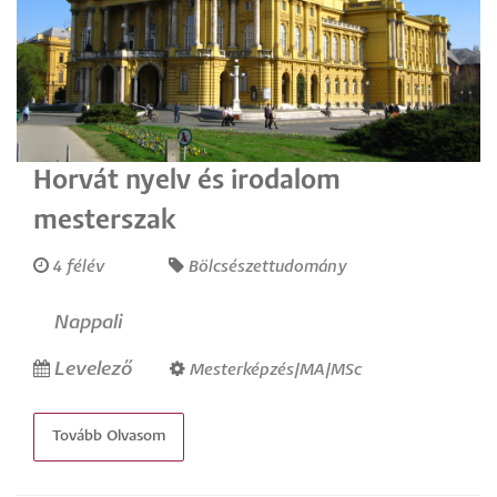
Horvát nyelv és irodalom
mesterszak
4 félév
Bölcsészettudomány
Nappali
Levelező
Mesterképzés/MA/MSc
Tovább Olvasom