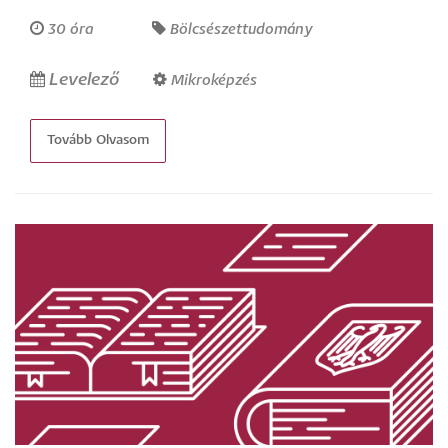
30 óra
Bölcsészettudomány
Levelező
Mikroképzés
Tovább Olvasom