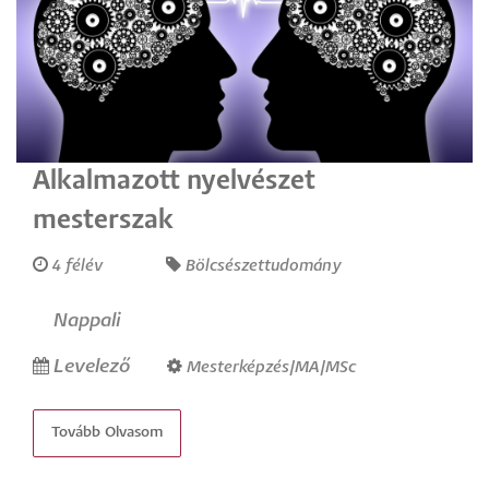
Alkalmazott nyelvészet
mesterszak
4 félév
Bölcsészettudomány
Nappali
Levelező
Mesterképzés/MA/MSc
Tovább Olvasom