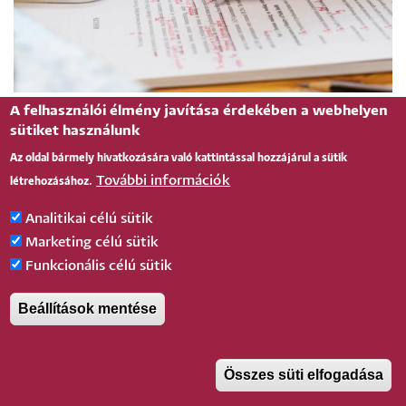
Irodalmi szerkesztő és kritikus
A felhasználói élmény javítása érdekében a webhelyen
sütiket használunk
szakirányú továbbképzési szak
Az oldal bármely hivatkozására való kattintással hozzájárul a sütik
3 félév
Bölcsészettudomány
További információk
létrehozásához.
Analitikai célú sütik
Levelező
Szakirányú továbbképzés
Marketing célú sütik
Funkcionális célú sütik
Tovább Olvasom
Beállítások mentése
Összes süti elfogadása