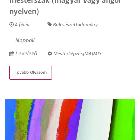
mesterszak (magyar vagy angol
nyelven)
4 félév
Bölcsészettudomány
Nappali
Levelező
Mesterképzés/MA/MSc
Tovább Olvasom