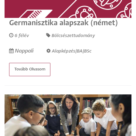
Germanisztika alapszak (német)
6 félév
Bölcsészettudomány
Nappali
Alapképzés/BA/BSc
Tovább Olvasom