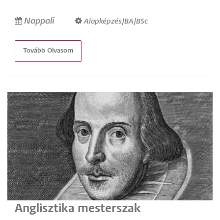
Nappali
Alapképzés/BA/BSc
Tovább Olvasom
Anglisztika mesterszak