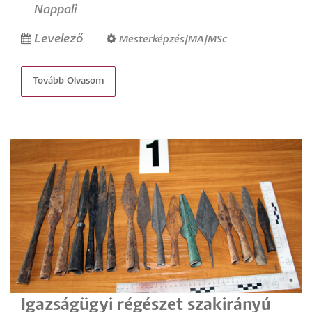
Nappali
Levelező
Mesterképzés/MA/MSc
Tovább Olvasom
Igazságügyi régészet szakirányú