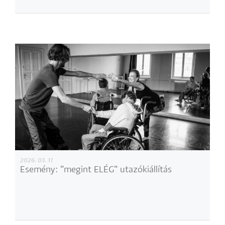
2026. 03. 11
Esemény: "megint ELÉG" utazókiállítás