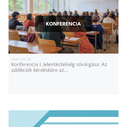
2025. 05. 30
Konferencia | Jelentésteliség sóvárgása: Az
addikciók kérdésköre az...