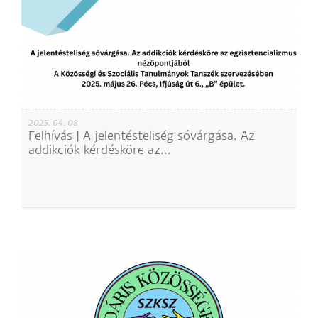
2025. 04. 08
Felhívás | A jelentésteliség sóvárgása. Az
addikciók kérdésköre az...