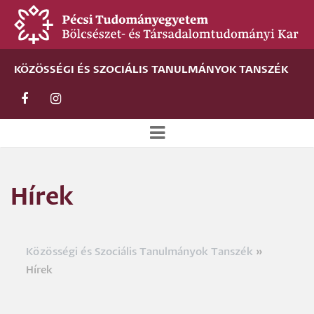
Ugrás
a
tartalomra
KÖZÖSSÉGI ÉS SZOCIÁLIS TANULMÁNYOK TANSZÉK
Új
alportál
Hírek
menü
Közösségi és Szociális Tanulmányok Tanszék
Morzsa
Hírek