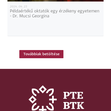
2024. 04. 23
Példaértékű oktatók egy érzékeny egyetemen
- Dr. Mucsi Georgina
Továbbiak betöltése