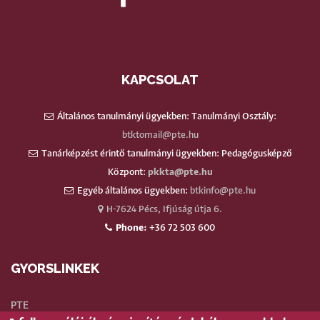
KAPCSOLAT
Általános tanulmányi ügyekben: Tanulmányi Osztály:
btktomail@pte.hu
Tanárképzést érintő tanulmányi ügyekben: Pedagógusképző
Központ:
pkkta@pte.hu
Egyéb általános ügyekben:
btkinfo@pte.hu
H-7624 Pécs, Ifjúság útja 6.
Phone:
+36 72 503 600
GYORSLINKEK
PTE