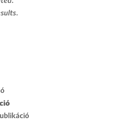
ted.
sults.
ió
ció
ublikáció