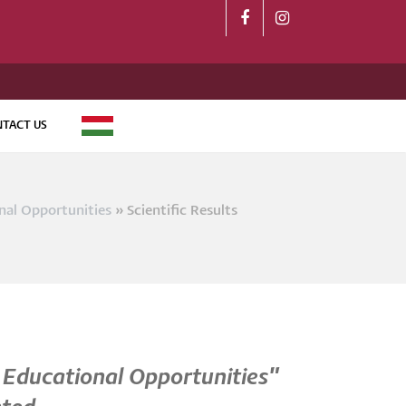
TACT US
MAGYAR
nal Opportunities
Scientific Results
crumb
or Educational Opportunities"