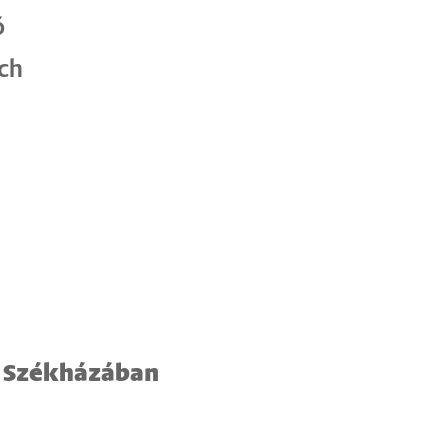
ó
rch
g Székházában