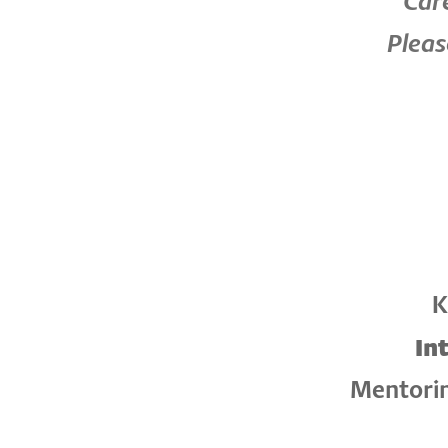
Car
Pleas
K
In
Mentorin