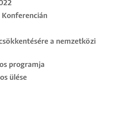
2022
i Konferencián
s csökkentésére a nemzetközi
yos programja
os ülése