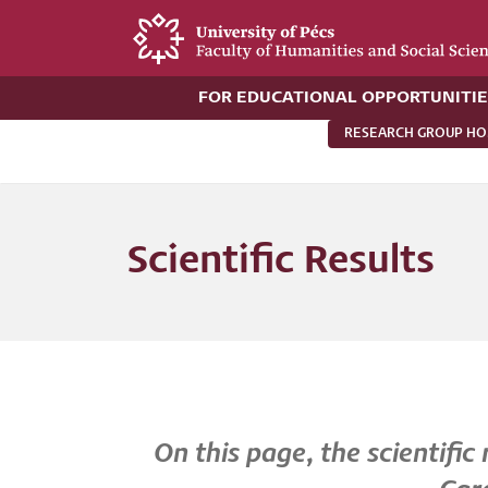
Skip
to
main
FOR EDUCATIONAL OPPORTUNITIES
content
RESEARCH GROUP H
Új
alportál
Scientific Results
menü
On this page, the scientific