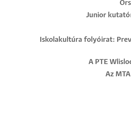
Ors
Junior kutató
Iskolakultúra folyóirat: Pr
A PTE Wlislo
Az MTA 