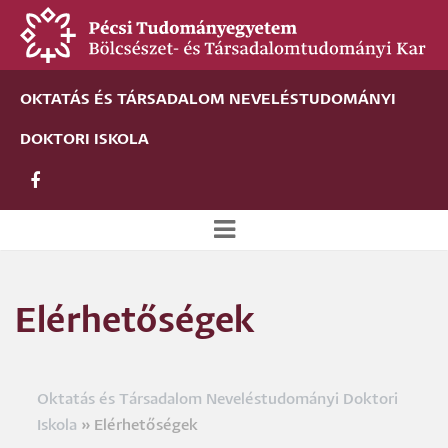
Ugrás
a
tartalomra
OKTATÁS ÉS TÁRSADALOM NEVELÉSTUDOMÁNYI
DOKTORI ISKOLA
Új
alportál
Elérhetőségek
menü
Oktatás és Társadalom Neveléstudományi Doktori
Morzsa
Iskola
Elérhetőségek