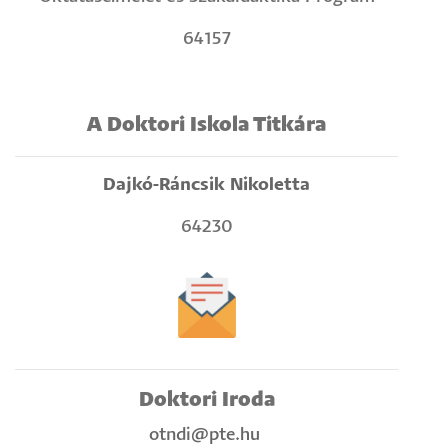
64157
A Doktori Iskola Titkára
Dajkó-Ráncsik Nikoletta
64230
Doktori Iroda
otndi@pte.hu