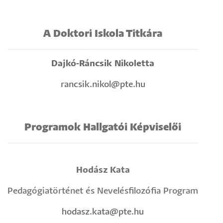
A Doktori Iskola Titkára
Dajkó-Ráncsik Nikoletta
rancsik.nikol@pte.hu
Programok Hallgatói Képviselői
Hodász Kata
Pedagógiatörténet és Nevelésfilozófia Program
hodasz.kata@pte.hu