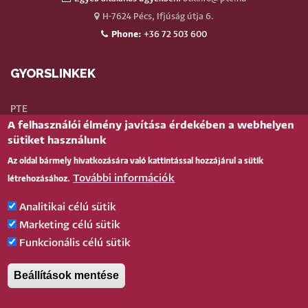
H-7624 Pécs, Ifjúság útja 6.
Phone:
+36 72 503 600
GYORSLINKEK
PTE
A felhasználói élmény javítása érdekében a webhelyen
Neptun
sütiket használunk
Webmail
Az oldal bármely hivatkozására való kattintással hozzájárul a sütik
Telefonkönyv
További információk
létrehozásához.
Teams
TÉR
(oktatói)
Analitikai célú sütik
Bejelentkezés
Marketing célú sütik
Funkcionális célú sütik
BELÉPÉS
Beállítások mentése
Pécsi Tudományegyetem |
Kancellária
|
Informatikai és Innovációs Igazgatóság
|
Portál