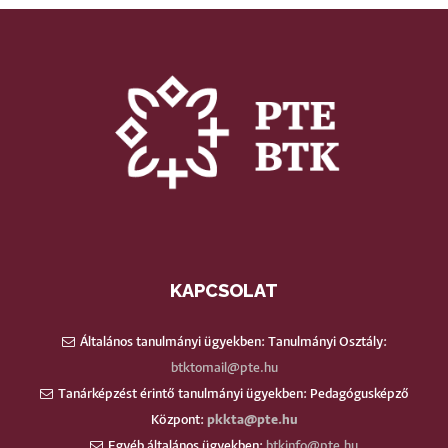
KAPCSOLAT
Általános tanulmányi ügyekben: Tanulmányi Osztály:
btktomail@pte.hu
Tanárképzést érintő tanulmányi ügyekben: Pedagógusképző
Központ:
pkkta@pte.hu
Egyéb általános ügyekben:
btkinfo@pte.hu