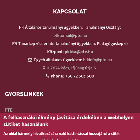
KAPCSOLAT
Általános tanulmányi ügyekben: Tanulmányi Osztály:
btktomail@pte.hu
Tanárképzést érintő tanulmányi ügyekben: Pedagógusképző
Központ:
pkkta@pte.hu
Egyéb általános ügyekben:
btkinfo@pte.hu
H-7624 Pécs, Ifjúság útja 6.
Phone:
+36 72 503 600
GYORSLINKEK
PTE
A felhasználói élmény javítása érdekében a webhelyen
Neptun
sütiket használunk
Webmail
Az oldal bármely hivatkozására való kattintással hozzájárul a sütik
Telefonkönyv