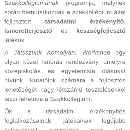
Szakkollégiumának
programja, melynek
során bemutatkoznak a szakkollégium által
fejlesztett
társadalmi érzékenyítő
,
ismeretterjesztő
és
készségfejlesztő
játékok.
A
Játsszunk Komolyan! Workshop
egy
olyan közel hatórás rendezvény, amelyre
középiskolás és egyetemista diákokat
hívunk.
Kutatóink számára a fejlesztés
lehetőségét nagy létszámú tesztelésekkel
teszi lehetővé a Szakkollégium.
Ők a társadalmi érzékenyítés
foglalkozásainak, játékainak legújabb
fejlesztéseit ismerhetik meg egy