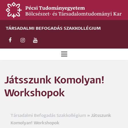
Ugrás
a
tartalomra
TÁRSADALMI BEFOGADÁS SZAKKOLLÉGIUM
Új
alportál
Játsszunk Komolyan!
menü
Workshopok
Társadalmi Befogadás Szakkollégium
Játsszunk
Morzsa
Komolyan! Workshopok