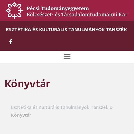
Ugrás
a
tartalomra
ESZTÉTIKA ÉS KULTURÁLIS TANULMÁNYOK TANSZÉK
Új
alportál
Könyvtár
menü
Esztétika és Kulturális Tanulmányok Tanszék
Morzsa
Könyvtár