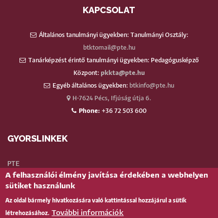
KAPCSOLAT
Általános tanulmányi ügyekben: Tanulmányi Osztály:
btktomail@pte.hu
Tanárképzést érintő tanulmányi ügyekben: Pedagógusképző
Központ:
pkkta@pte.hu
Egyéb általános ügyekben:
btkinfo@pte.hu
H-7624 Pécs, Ifjúság útja 6.
Phone:
+36 72 503 600
GYORSLINKEK
PTE
A felhasználói élmény javítása érdekében a webhelyen
Neptun
sütiket használunk
Webmail
Az oldal bármely hivatkozására való kattintással hozzájárul a sütik
Telefonkönyv
További információk
létrehozásához.
Teams