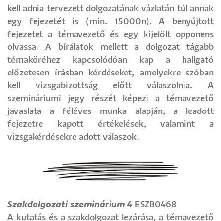
kell adnia tervezett dolgozatának vázlatán túl annak
egy fejezetét is (min. 15000n). A benyújtott
fejezetet a témavezető és egy kijelölt opponens
olvassa. A bírálatok mellett a dolgozat tágabb
témaköréhez kapcsolódóan kap a hallgató
előzetesen írásban kérdéseket, amelyekre szóban
kell vizsgabizottság előtt válaszolnia. A
szemináriumi jegy részét képezi a témavezető
javaslata a féléves munka alapján, a leadott
fejezetre kapott értékelések, valamint a
vizsgakérdésekre adott válaszok.
Szakdolgozati szeminárium 4
ESZB0468
A kutatás és a szakdolgozat lezárása, a témavezető