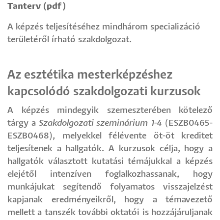
Tanterv (pdf)
A képzés teljesítéséhez mindhárom specializáció
területéről írható szakdolgozat.
Az esztétika mesterképzéshez
kapcsolódó szakdolgozati kurzusok
A képzés mindegyik szemeszterében kötelező
tárgy a
Szakdolgozati szeminárium 1-4
(ESZB0465-
ESZB0468), melyekkel félévente öt-öt kreditet
teljesítenek a hallgatók. A kurzusok célja, hogy a
hallgatók választott kutatási témájukkal a képzés
elejétől intenzíven foglalkozhassanak, hogy
munkájukat segítendő folyamatos visszajelzést
kapjanak eredményeikről, hogy a témavezető
mellett a tanszék további oktatói is hozzájáruljanak