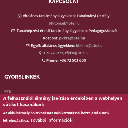
KAPCSOLAT
Általános tanulmányi ügyekben: Tanulmányi Osztály:
btktomail@pte.hu
Tanárképzést érintő tanulmányi ügyekben: Pedagógusképző
Központ:
pkkta@pte.hu
Egyéb általános ügyekben:
btkinfo@pte.hu
H-7624 Pécs, Ifjúság útja 6.
Phone:
+36 72 503 600
GYORSLINKEK
PTE
A felhasználói élmény javítása érdekében a webhelyen
Neptun
sütiket használunk
Webmail
Az oldal bármely hivatkozására való kattintással hozzájárul a sütik
Telefonkönyv
További információk
létrehozásához.
Teams