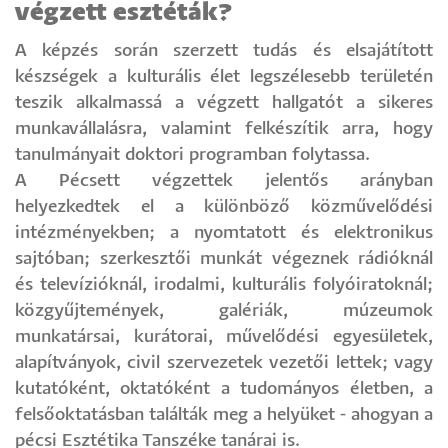
végzett esztéták?
A képzés során szerzett tudás és elsajátított
készségek a kulturális élet legszélesebb területén
teszik alkalmassá a végzett hallgatót a sikeres
munkavállalásra, valamint felkészítik arra, hogy
tanulmányait doktori programban folytassa.
A Pécsett végzettek jelentős arányban
helyezkedtek el a különböző közművelődési
intézményekben; a nyomtatott és elektronikus
sajtóban; szerkesztői munkát végeznek rádióknál
és televízióknál, irodalmi, kulturális folyóiratoknál;
közgyűjtemények, galériák, múzeumok
munkatársai, kurátorai, művelődési egyesületek,
alapítványok, civil szervezetek vezetői lettek; vagy
kutatóként, oktatóként a tudományos életben, a
felsőoktatásban találták meg a helyüket - ahogyan a
pécsi Esztétika Tanszéke tanárai is.