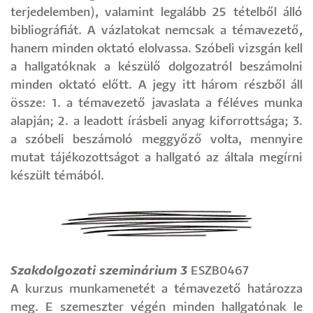
terjedelemben), valamint legalább 25 tételből álló
bibliográfiát. A vázlatokat nemcsak a témavezető,
hanem minden oktató elolvassa. Szóbeli vizsgán kell
a hallgatóknak a készülő dolgozatról beszámolni
minden oktató előtt. A jegy itt három részből áll
össze: 1. a témavezető javaslata a féléves munka
alapján; 2. a leadott írásbeli anyag kiforrottsága; 3.
a szóbeli beszámoló meggyőző volta, mennyire
mutat tájékozottságot a hallgató az általa megírni
készült témából.
​​​​Szakdolgozati szeminárium 3
ESZB0467
A kurzus munkamenetét a témavezető határozza
meg. E szemeszter végén minden hallgatónak le