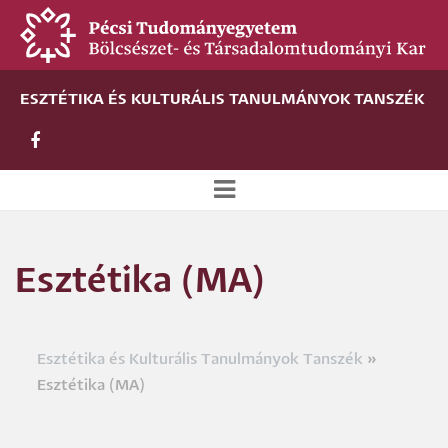
Ugrás
a
tartalomra
ESZTÉTIKA ÉS KULTURÁLIS TANULMÁNYOK TANSZÉK
Új
alportál
Esztétika (MA)
menü
Esztétika és Kulturális Tanulmányok Tanszék
Morzsa
Esztétika (MA)