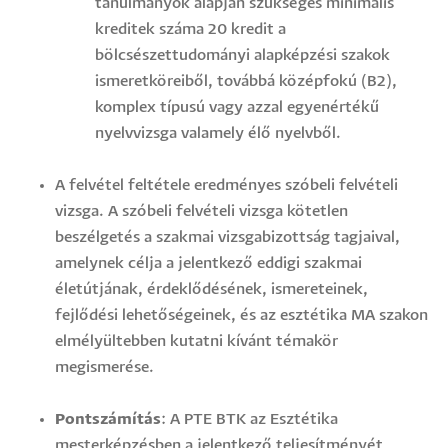
tanulmányok alapján szükséges minimális
kreditek száma 20 kredit a
bölcsészettudományi alapképzési szakok
ismeretköreiből, továbbá középfokú (B2),
komplex típusú vagy azzal egyenértékű
nyelvvizsga valamely élő nyelvből.
A felvétel feltétele eredményes szóbeli felvételi
vizsga. A szóbeli felvételi vizsga kötetlen
beszélgetés a szakmai vizsgabizottság tagjaival,
amelynek célja a jelentkező eddigi szakmai
életútjának, érdeklődésének, ismereteinek,
fejlődési lehetőségeinek, és az esztétika MA szakon
elmélyültebben kutatni kívánt témakör
megismerése.
Pontszámítás
: A PTE BTK az Esztétika
mesterképzésben a jelentkező teljesítményét