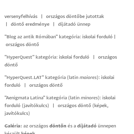
versenyfelhívás
|
országos döntőbe jutottak
|
döntő
eredménye
|
díjátadó ünnep
"Blog az antik Rómában" kategória:
iskolai forduló
|
országos döntő
"HyperQuest" kategória:
iskolai forduló
|
országos
döntő
"HyperQuest.LAT" kategória (latin
maiores
):
iskolai
forduló
|
országos döntő
"Aenigmata Latina" kategória (latin
minores
):
iskolai
forduló
(
javítókulcs
) |
országos döntő
(
képek
,
javítókulcs
)
Galéria:
az országos
döntőn
és a
díjátadó
ünnepen
készült
képek