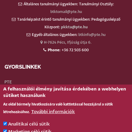
Általános tanulmányi ügyekben: Tanulmányi Osztály:
btktomail@pte.hu
Tanárképzést érintő tanulmányi ügyekben: Pedagógusképző
Központ:
pkkta@pte.hu
Egyéb általános ügyekben:
btkinfo@pte.hu
H-7624 Pécs, Ifjúság útja 6.
Phone:
+36 72 503 600
GYORSLINKEK
PTE
A felhasználói élmény javítása érdekében a webhelyen
Neptun
sütiket használunk
Webmail
Az oldal bármely hivatkozására való kattintással hozzájárul a sütik
Telefonkönyv
További információk
létrehozásához.
Teams
TÉR
(oktatói)
Analitikai célú sütik
Bejelentkezés
Marketing célú sütik