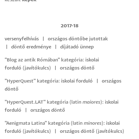
2017-18
versenyfelhívás
|
országos döntőbe jutottak
|
döntő
eredménye
|
díjátadó ünnep
"Blog az antik Rómában" kategória:
iskolai
forduló
(
javítókulcs
) |
országos döntő
"HyperQuest" kategória:
iskolai forduló
|
országos
döntő
"HyperQuest.LAT" kategória (latin
maiores
):
iskolai
forduló
|
országos döntő
"Aenigmata Latina" kategória (latin
minores
):
iskolai
forduló
(
javítókulcs
) |
országos döntő
(
javítókulcs
)