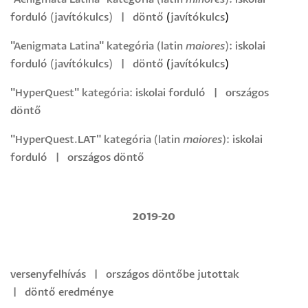
forduló
(
javítókulcs
)
|
döntő
(
javítókulcs
)
"Aenigmata Latina" kategória (latin
maiores
):
iskolai
forduló
(
javítókulcs
)
|
döntő
(
javítókulcs
)
"HyperQuest" kategória:
iskolai forduló
|
országos
döntő
"HyperQuest.LAT" kategória (latin
maiores
):
iskolai
forduló
|
országos döntő
2019-20
versenyfelhívás
|
országos döntőbe jutottak
|
döntő
eredménye