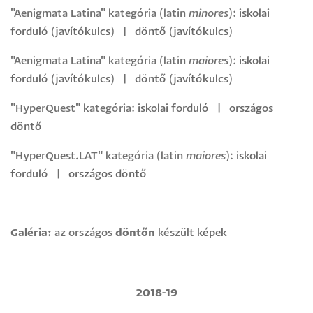
"Aenigmata Latina" kategória (latin
minores
):
iskolai
forduló
(
javítókulcs
)
|
döntő
(
javítókulcs
)
"Aenigmata Latina" kategória (latin
maiores
):
iskolai
forduló
(
javítókulcs
)
|
döntő
(
javítókulcs
)
"HyperQuest" kategória:
iskolai forduló
|
országos
döntő
"HyperQuest.LAT" kategória (latin
maiores
):
iskolai
forduló
|
országos döntő
Galéria:
az országos
döntőn
készült
képek
2018-19