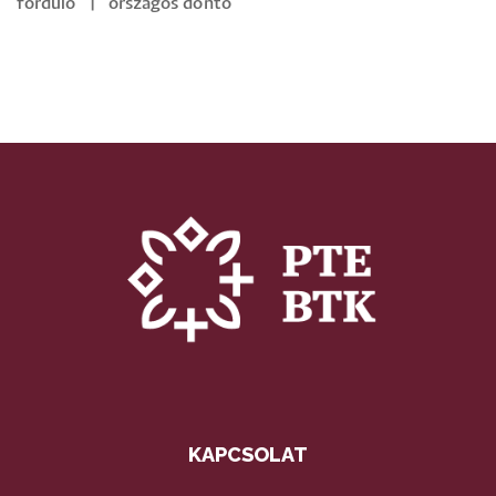
forduló
|
országos döntő
KAPCSOLAT