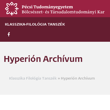
Ugrás
a
tartalomra
KLASSZIKA-FILOLÓGIA TANSZÉK
Hyperión Archívum
Klasszika Filológia Tanszék
Hyperión Archívum
Morzsa