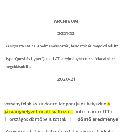
ARCHÍVUM
2021-22
Aenigmata Latina: eredményhirdetés, feladatok és megoldások
itt
.
HyperQuest és HyperQuest.LAT, eredményhirdetés, feladatok és
megoldások
itt
.
2020-21
versenyfelhívás
(a döntő időpontja és helyszíne
a
járványhelyzet miatt változott
, információk
ITT
)
|
országos döntőbe jutottak
|
döntő
eredménye
"Aenigmata Latina" kategória (latin
minores
):
iskolai