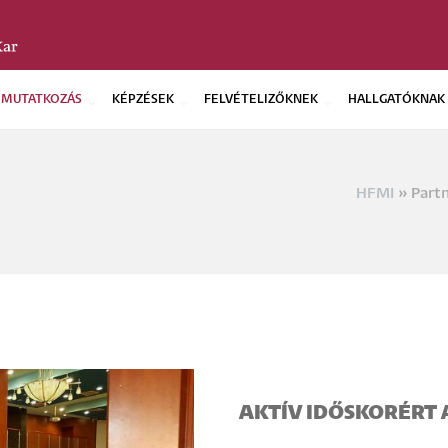
EMUTATKOZÁS
KÉPZÉSEK
FELVÉTELIZŐKNEK
HALLGATÓKNAK
HFMI
Partn
Morzs
AKTÍV IDŐSKORÉRT