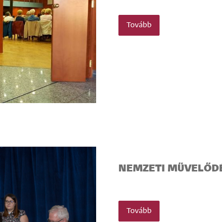
Tovább
NEMZETI MŰVELŐDÉ
Tovább