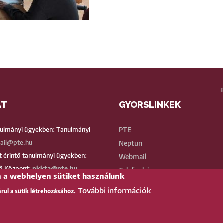
AT
GYORSLINKEK
BE
nulmányi ügyekben: Tanulmányi
PTE
ail@pte.hu
Neptun
 érintő tanulmányi ügyekben:
Webmail
ő Központ:
pkkta@pte.hu
Telefonkönyv
n a webhelyen sütiket használunk
ános ügyekben:
btkinfo@pte.hu
Teams
További információk
árul a sütik létrehozásához.
fjúság útja 6.
TÉR
(oktatói)
2 503 600