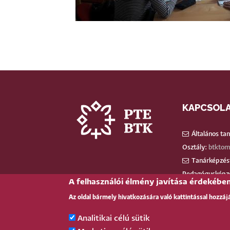
KAPCSOL
Általános ta
Osztály:
btktom
Tanárképzést
Pedagógusképz
A felhasználói élmény javítása érdekébe
Egyéb által
Az oldal bármely hivatkozására való kattintással hozzáj
H-7624 Pécs, I
Phone:
+36 7
Analitikai célú sütik