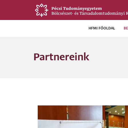
Ugrás
a
tartalomra
HFMI FŐOLDAL
B
Új
HFMI
Partnereink
menü