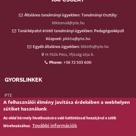
Általános tanulmányi ügyekben: Tanulmányi Osztály:
btktomail@pte.hu
Tanárképzést érintő tanulmányi ügyekben: Pedagógusképző
Központ:
pkkta@pte.hu
Egyéb általános ügyekben:
btkinfo@pte.hu
H-7624 Pécs, Ifjúság útja 6.
Phone:
+36 72 503 600
GYORSLINKEK
PTE
A felhasználói élmény javítása érdekében a webhelyen
Neptun
sütiket használunk
Webmail
Az oldal bármely hivatkozására való kattintással hozzájárul a sütik
Telefonkönyv
További információk
létrehozásához.
Teams