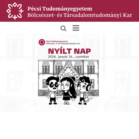
Ugrás
a
tartalomra
Felvételizőknek
menü