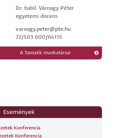
Dr. habil. Várnagy Péter
egyetemi docens
varnagy.peter@pte.hu
72/503 600/64115
A Tanszék munkatársai
Események
ezetek Konferencia
ezetek Konferencia