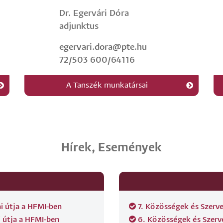
Dr. Egervári Dóra
adjunktus
egervari.dora@pte.hu
72/503 600/64116
A Tanszék munkatársai
Hírek, Események
ai útja a HFMI-ben
7. Közösségek és Szerv
 útja a HFMI-ben
6. Közösségek és Szerv