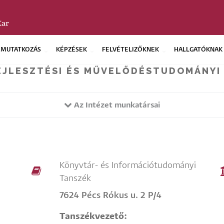
EMUTATKOZÁS
KÉPZÉSEK
FELVÉTELIZŐKNEK
HALLGATÓKNAK
EJLESZTÉSI ÉS MŰVELŐDÉSTUDOMÁNYI
Az Intézet munkatársai
Könyvtár- és Információtudományi
Tanszék
7624 Pécs Rókus u. 2 P/4
Tanszékvezető: