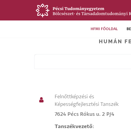
Ugrás
a
tartalomra
HFMI FŐOLDAL
B
Új
HUMÁN F
HFMI
menü
Felnőttképzési és
Képességfejlesztési Tanszék
7624 Pécs Rókus u. 2 P/4
Tanszékvezető
: