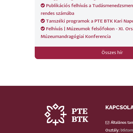
Publikációs felhívás a Tudásmenedzsment
rendes számába
Tanszéki programok a PTE BTK Kari Nap
Felhívás | Múzeumok felsőfokon - XI. Or
Múzeumandragógiai Konferencia
Összes hír
KAPCSOL
Általános ta
Osztály:
btktom