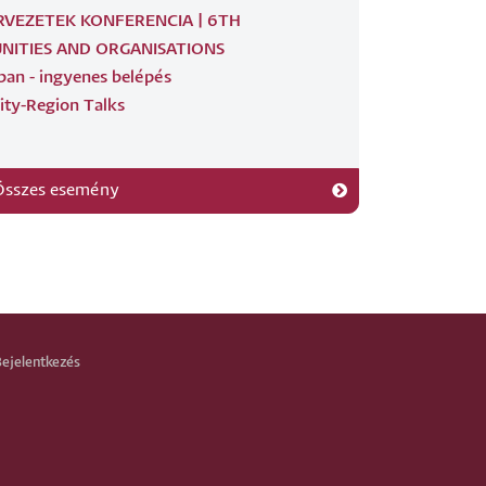
RVEZETEK KONFERENCIA | 6TH
ITIES AND ORGANISATIONS
ban - ingyenes belépés
City-Region Talks
Összes esemény
Bejelentkezés
LÉPÉS