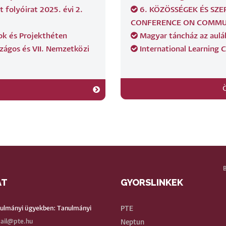
 folyóirat 2025. évi 2.
6. KÖZÖSSÉGEK ÉS SZE
CONFERENCE ON COMMUN
ok és Projekthéten
Magyar táncház az aulá
szágos és VII. Nemzetközi
International Learning 
AT
GYORSLINKEK
BE
nulmányi ügyekben: Tanulmányi
PTE
ail@pte.hu
Neptun