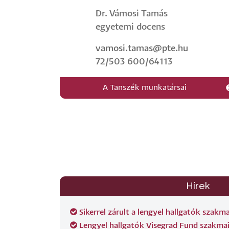
Dr. Vámosi Tamás
egyetemi docens
vamosi.tamas@pte.hu
72/503 600/64113
A Tanszék munkatársai
Hírek
Sikerrel zárult a lengyel hallgatók szakm
Lengyel hallgatók Visegrad Fund szakmai