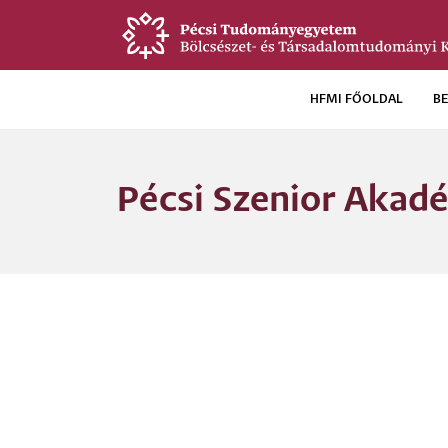
Ugrás
a
tartalomra
HFMI FŐOLDAL
B
Új
HFMI
Pécsi Szenior Akad
menü