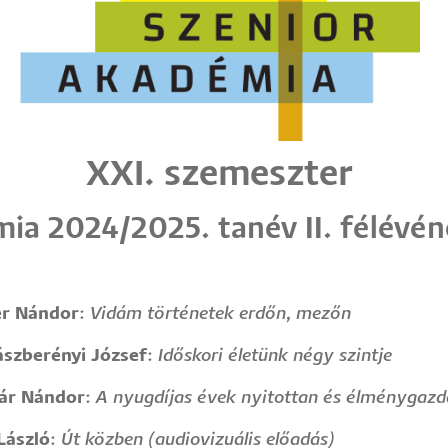
XXI. szemeszter
mia 2024/2025. tanév II. félévén
er Nándor
:
Vidám történetek erdőn, mezőn
ászberényi József
:
Időskori életünk négy szintje
ár Nándor
:
A nyugdíjas évek nyitottan és élménygaz
László
:
Út közben (audiovizuális előadás)