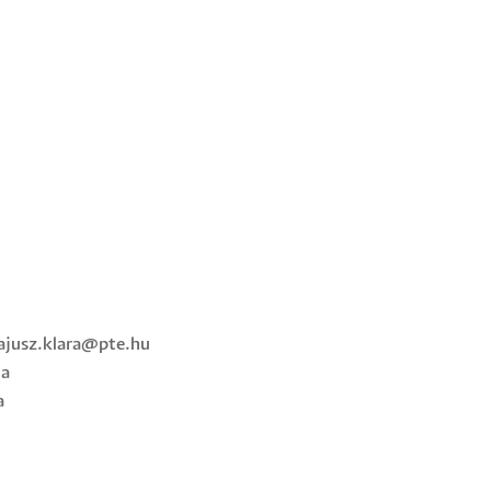
ajusz.klara@pte.hu
la
a