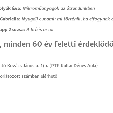
olyák Éva
:
Mikroműanyagok az étrendünkben
Gabriella
:
Nyugdíj cunami: mi történik, ha elfogynak 
Happ Zsuzsa
:
A krízis arcai
, minden 60 év feletti érdeklődő
ntó Kovács János u. 1/b. (PTE Koltai Dénes Aula)
 korlátozott számban elérhető