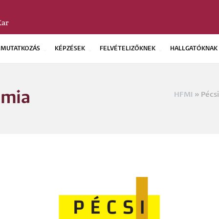
EMUTATKOZÁS
KÉPZÉSEK
FELVÉTELIZŐKNEK
HALLGATÓKNAK
émia
HFMI
Pécsi
Morzs