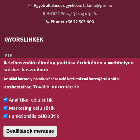
Egyéb általános ügyekben:
btkinfo@pte.hu
H-7624 Pécs, Ifjúság útja 6.
Phone:
+36 72 503 600
GYORSLINKEK
PTE
A felhasználói élmény javítása érdekében a webhelyen
Neptun
sütiket használunk
Webmail
Az oldal bármely hivatkozására való kattintással hozzájárul a sütik
Telefonkönyv
További információk
létrehozásához.
Teams
TÉR
(oktatói)
Analitikai célú sütik
Bejelentkezés
Marketing célú sütik
Funkcionális célú sütik
BELÉPÉS
Beállítások mentése
Pécsi Tudományegyetem |
Kancellária
|