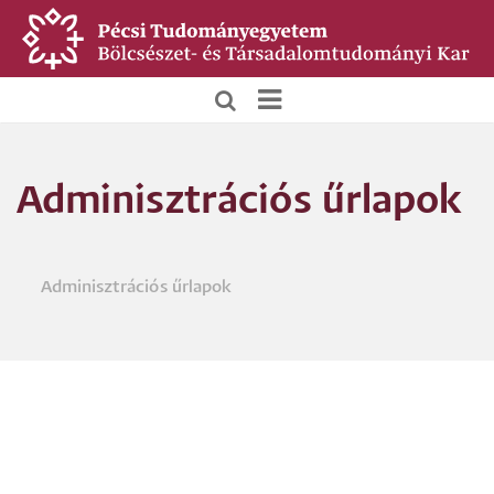
Ugrás
a
tartalomra
BTK
Főoldali
Adminisztrációs űrlapok
menü
Adminisztrációs űrlapok
Morzsa