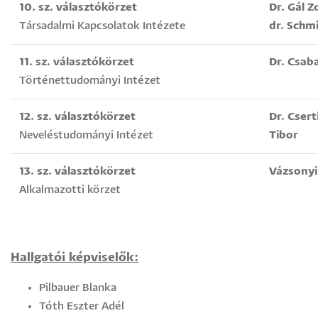
10. sz. választókörzet
Dr. Gál Z
Társadalmi Kapcsolatok Intézete
dr. Schm
11. sz. választókörzet
Dr. Csaba
Történettudományi Intézet
12. sz. választókörzet
Dr. Cser
Neveléstudományi Intézet
Tibor
13. sz. választókörzet
Vázsonyi
Alkalmazotti körzet
Hallgatói képviselők:
Pilbauer Blanka
Tóth Eszter Adél