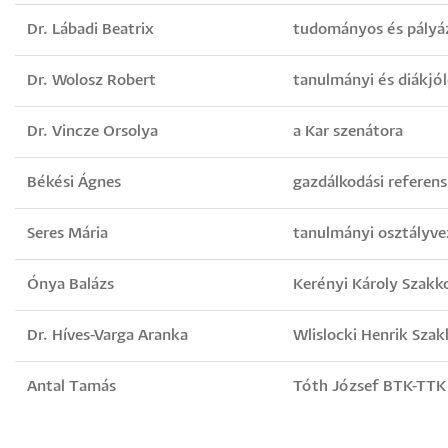
Dr. Lábadi Beatrix
tudományos és pályáz
Dr. Wolosz Robert
tanulmányi és diákjó
Dr. Vincze Orsolya
a Kar szenátora
Békési Ágnes
gazdálkodási referens
Seres Mária
tanulmányi osztályve
Ónya Balázs
Kerényi Károly Szakk
Dr. Híves-Varga Aranka
Wlislocki Henrik Sza
Antal Tamás
Tóth József BTK-TTK