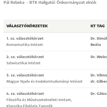
Pál Rebeka - BTK Hallgatói Önkormányzat elnök
VÁLASZTÓKÖRZETEK
KT TAG
1. sz. választókörzet
Dr. Dimá
Romanisztika Intézet
Beáta
2. sz. választókörzet
Dr. Wolo
Szlavisztikai Intézet
3. sz. választókörzet
Dr. Vilm
Magyar Nyelv és Irodalomtudományi Intézet
dr. Gilbe
4. sz. választókörzet
Dr. Gálo
Filozófia és Művészetelméleti Intézet,
Klasszika Filológia Tanszék