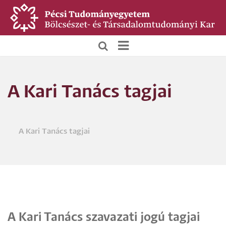
Ugrás
a
tartalomra
BTK
Főoldali
A Kari Tanács tagjai
menü
A Kari Tanács tagjai
Morzsa
A Kari Tanács szavazati jogú tagjai