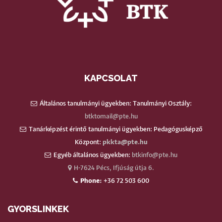
KAPCSOLAT
Általános tanulmányi ügyekben: Tanulmányi Osztály:
btktomail@pte.hu
Tanárképzést érintő tanulmányi ügyekben: Pedagógusképző
Központ:
pkkta@pte.hu
Egyéb általános ügyekben:
btkinfo@pte.hu
H-7624 Pécs, Ifjúság útja 6.
Phone:
+36 72 503 600
GYORSLINKEK