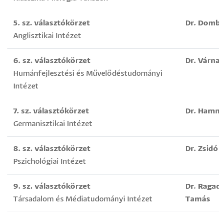
5. sz. választókörzet
Dr. Domb
Anglisztikai Intézet
6. sz. választókörzet
Dr. Várn
Humánfejlesztési és Művelődéstudományi
Intézet
7. sz. választókörzet
Dr. Hamm
Germanisztikai Intézet
8. sz. választókörzet
Dr. Zsid
Pszichológiai Intézet
9. sz. választókörzet
Dr. Raga
Társadalom és Médiatudományi Intézet
Tamás