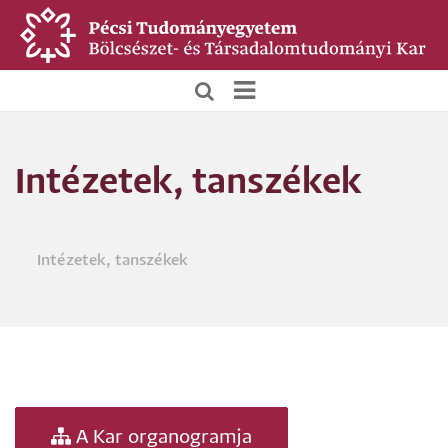
Ugrás
a
tartalomra
BTK
Főoldali
Intézetek, tanszékek
menü
Intézetek, tanszékek
Morzsa
A Kar organogramja