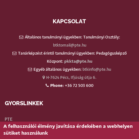
KAPCSOLAT
Általános tanulmányi ügyekben: Tanulmányi Osztály:
btktomail@pte.hu
Tanárképzést érintő tanulmányi ügyekben: Pedagógusképző
Központ:
pkkta@pte.hu
Egyéb általános ügyekben:
btkinfo@pte.hu
H-7624 Pécs, Ifjúság útja 6.
Phone:
+36 72 503 600
GYORSLINKEK
PTE
A felhasználói élmény javítása érdekében a webhelyen
Neptun
sütiket használunk
Webmail