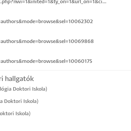
st.php?nwi=1&inited=1&ty_on=1&url_on=1&ci…
e=authors&mode=browse&sel=10062302
e=authors&mode=browse&sel=10069868
e=authors&mode=browse&sel=10060175
i hallgatók
ógia Doktori Iskola)
 Doktori Iskola)
ktori Iskola)