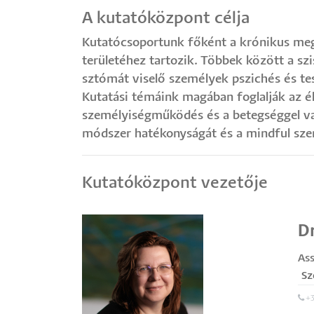
A kutatóközpont célja
Kutatócsoportunk főként a krónikus megb
területéhez tartozik. Többek között a s
sztómát viselő személyek pszichés és tes
Kutatási témáink magában foglalják az él
személyiségműködés és a betegséggel va
módszer hatékonyságát és a mindful szemé
Kutatóközpont vezetője
Dr
Ass
Sz
+3