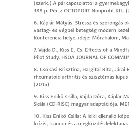
(szerk.) A párkapcsolattól a gyermekágy
388 p. Pécs: OCTOPORT Nonprofit Kft. (
6. Káplár Mátyás. Stressz és szorongás ok
vastag- és végbél betegség modern kezel
Konferencia helye, ideje: Mórahalom, M
7. Vajda D., Kiss E. Cs. Effects of a Min
Pilot Study. HSOA JOURNAL OF COMMUNI
8. Csókási Krisztina, Hargitai Rita, Jára
rheumatoid arthritis és szisztémás lupu
(2015)
9. Kiss Enikő Csilla, Vajda Dóra, Káplár 
Skála (CD-RISC) magyar adaptációja. M
10. Kiss Enikő Csilla: A lelki ellenálló ké
krízis, trauma és a megküzdés lélektana