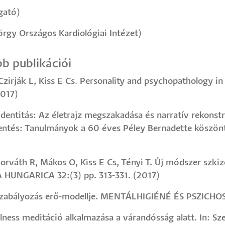
gató)
örgy Országos Kardiológiai Intézet)
b publikációi
, Czirják L, Kiss E Cs. Personality and psychopathology i
017)
 identitás: Az életrajz megszakadása és narratív rekonstr
entés: Tanulmányok a 60 éves Péley Bernadette köszönté
Horváth R, Mákos O, Kiss E Cs, Tényi T. Új módszer szkiz
A HUNGARICA 32:(3) pp. 313-331. (2017)
z önszabályozás erő-modellje. MENTÁLHIGIÉNÉ ÉS PSZICH
fulness meditáció alkalmazása a várandósság alatt. In: S