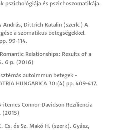
k pszichológiája és pszichoszomatikája.
 András, Dittrich Katalin (szerk.) A
üggése a szomatikus betegségekkel.
pp. 99-114.
 Romantic Relationships: Results of a
 6 p. (2016)
 Szisztémás autoimmun betegek -
HIATRIA HUNGARICA 30:(4) pp. 409-417.
 25-itemes Connor-Davidson Rezíliencia
. (2015)
 E. Cs. és Sz. Makó H. (szerk). Gyász,