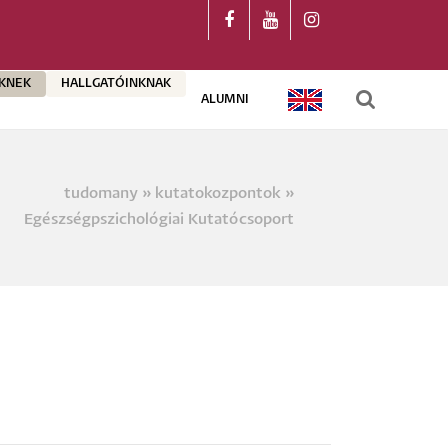
ŐKNEK
HALLGATÓINKNAK
ALUMNI
ENGLISH
tudomany
kutatokozpontok
a
Egészségpszichológiai Kutatócsoport