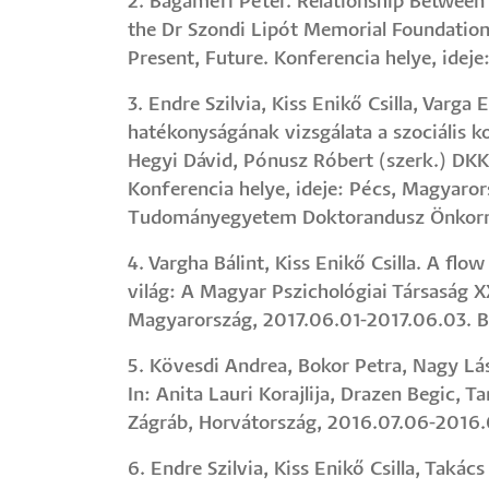
2. Bagaméri Péter. Relationship Between
the Dr Szondi Lipót Memorial Foundation 
Present, Future. Konferencia helye, idej
3. Endre Szilvia, Kiss Enikő Csilla, Varga
hatékonyságának vizsgálata a szociális k
Hegyi Dávid, Pónusz Róbert (szerk.) DKK
Konferencia helye, ideje: Pécs, Magyar
Tudományegyetem Doktorandusz Önkormá
4. Vargha Bálint, Kiss Enikő Csilla. A flo
világ: A Magyar Pszichológiai Társaság 
Magyarország, 2017.06.01-2017.06.03. Bu
5. Kövesdi Andrea, Bokor Petra, Nagy Lász
In: Anita Lauri Korajlija, Drazen Begic, 
Zágráb, Horvátország, 2016.07.06-2016.0
6. Endre Szilvia, Kiss Enikő Csilla, Taká