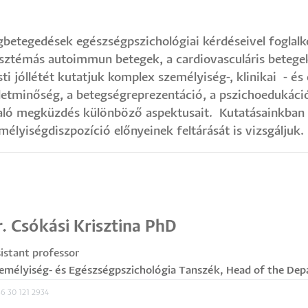
etegedések egészségpszichológiai kérdéseivel foglalko
zisztémás autoimmun betegek, a cardiovasculáris betegek
ti jóllétét kutatjuk komplex személyiség-, klinikai - és
etminőség, a betegségreprezentáció, a pszichoedukáció, a
ló megküzdés különböző aspektusait. Kutatásainkban 
lyiségdiszpozíció előnyeinek feltárását is vizsgáljuk.
. Csókási Krisztina PhD
istant professor
emélyiség- és Egészségpszichológia Tanszék
,
Head of the Dep
6 30 121 2934