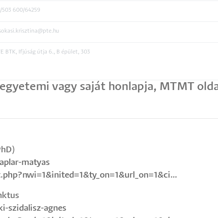
/503 600/64259
sokasi.krisztina@pte.hu
E BTK, Ifjúság útja 6., B épület, 303
gyetemi vagy saját honlapja, MTMT oldal
PhD)
kaplar-matyas
st.php?nwi=1&inited=1&ty_on=1&url_on=1&ci…
nktus
ki-szidalisz-agnes