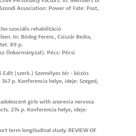
tive Personality Factors. In: Members of
Szondi Association: Power of Fate: Past,
cho-szociális rehabilitáció
ben. In: Bódog Ferenc, Csiszár Beáta,
et. 89 p.
sz Önkormányzat). Pécs: Pécsi
ai Edit (szerk.) Személyes tér - közös
47 p. Konferencia helye, ideje: Szeged,
 adolescent girls with anorexia nervosa
cts. 274 p. Konferencia helye, ideje:
 short term longitudinal study. REVIEW OF