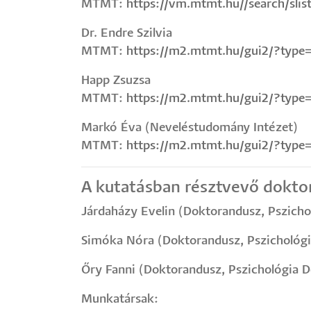
MTMT:
https://vm.mtmt.hu//search/sli
Dr. Endre Szilvia
MTMT:
https://m2.mtmt.hu/gui2/?typ
Happ Zsuzsa
MTMT:
https://m2.mtmt.hu/gui2/?typ
Markó Éva (Neveléstudomány Intézet)
MTMT:
https://m2.mtmt.hu/gui2/?typ
A kutatásban résztvevő doktor
Járdaházy Evelin (Doktorandusz, Pszichol
Simóka Nóra (Doktorandusz, Pszichológia
Őry Fanni (Doktorandusz, Pszichológia Do
Munkatársak: