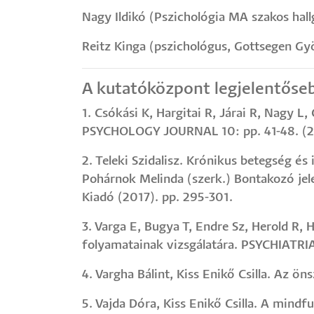
Nagy Ildikó (Pszichológia MA szakos hall
Reitz Kinga (pszichológus, Gottsegen Gy
A kutatóközpont legjelentőseb
1. Csókási K, Hargitai R, Járai R, Nagy L
PSYCHOLOGY JOURNAL 10: pp. 41-48. (2
2. Teleki Szidalisz. Krónikus betegség és
Pohárnok Melinda (szerk.) Bontakozó jel
Kiadó (2017). pp. 295-301.
3. Varga E, Bugya T, Endre Sz, Herold R, 
folyamatainak vizsgálatára. PSYCHIATRI
4. Vargha Bálint, Kiss Enikő Csilla. A
5. Vajda Dóra, Kiss Enikő Csilla. A mind