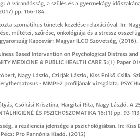
ig: A várandósság, a szülés és a gyermekágy időszakána
2017) pp. 166-184.
ozta szomatikus tünetek kezelése relaxációval. In: Nagy
ése, műtétei, szűrése, onkológiája és a stressz összef
agyarország Kaposvár: Magyar ILCO Szövetség, (2016). 
dfulness Based Intervention on Psychological Distress and
TY MEDICINE & PUBLIC HEALTH CARE 3:(1) Paper 014.
i Róbert, Nagy László, Czirják László, Kiss Enikő Csilla.
s erythematosus - MMPI-2 profiljának vizsgálata. PSYC
Mátyás, Csókási Krisztina, Hargitai Rita, Nagy László. A
ENTÁLHIGIÉNÉ ÉS PSZICHOSZOMATIKA 16:(1) pp. 93-113
pesség, a reziliencia jelensége a pszichológiában. In: Kiss
. Pécs: Pro Pannónia Kiadó. (2015)