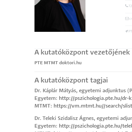
72
c
PT
A kutatóközpont vezetőjének e
PTE
MTMT
doktori.hu
A kutatóközpont tagjai
Dr. Káplár Mátyás, egyetemi adjunktus (
Egyetem:
http://pszichologia.pte.hu/dr-
MTMT:
https://vm.mtmt.hu//search/sli
Dr. Teleki Szidalisz Ágnes, egyetemi adju
Egyetem:
http://pszichologia.pte.hu/tele