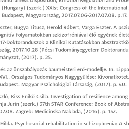
 Mindfulness Disposition, Emotion Regulation and Protec
(Hungary) (szerk.) XXIst Congress of the International 
e: Budapest, Magyarország, 2017.07.06-2017.07.08. p.17.
 Eszter, Bugya Titusz, Herold Róbert, Varga Eszter. A pszi
ognitív folyamatokban szkizofréniával élő egyének életé
17-Doktoranduszok a Klinikai Kutatásokban absztraktköt
ország, 2017.10.28 (Pécsi Tudományegyetem Doktorandu
nyzat, (2017). p. 25.
w és az önszabályozás baumeisteri erő-modellje. In: Lipp
XXVI.. Országos Tudományos Nagygyűlése: Kivonatkötet. 3
dapest: Magyar Pszichológiai Társaság, (2017). p. 40.
ló, Kiss Enikő Csilla. Investigation of resilience among
Tanja Jurin (szerk.) 37th STAR Conference: Book of Abstra
7.08. Zagreb: Medicinska Naklada, (2016). p. 132.
cs Hilda. Psychosocial rehabilitation in schizophrenia: A