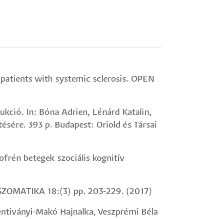
n patients with systemic sclerosis. OPEN
ukció. In: Bóna Adrien, Lénárd Katalin,
sére. 393 p. Budapest: Oriold és Társai
ofrén betegek szociális kognitív
OSZOMATIKA 18:(3) pp. 203-229. (2017)
zentiványi-Makó Hajnalka, Veszprémi Béla