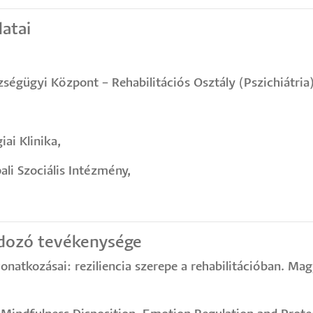
atai
égügyi Központ – Rehabilitációs Osztály (Pszichiátria)
ai Klinika,
ali Szociális Intézmény,
dozó tevékenysége
natkozásai: reziliencia szerepe a rehabilitációban. Mag