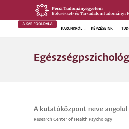
Ugrás
a
tartalomra
A KAR FŐOLDALA
KARUNKRÓL
KÉPZÉSEINK
TUD
BTK
Főoldali
Egészségpszichológ
menü
A kutatóközpont neve angolul
Research Center of Health Psychology