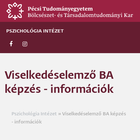
Ugrás
a
tartalomra
PSZICHOLÓGIA INTÉZET
Viselkedéselemző BA
képzés - információk
Pszichológia Intézet
Viselkedéselemző BA képzés
Morzsa
- információk