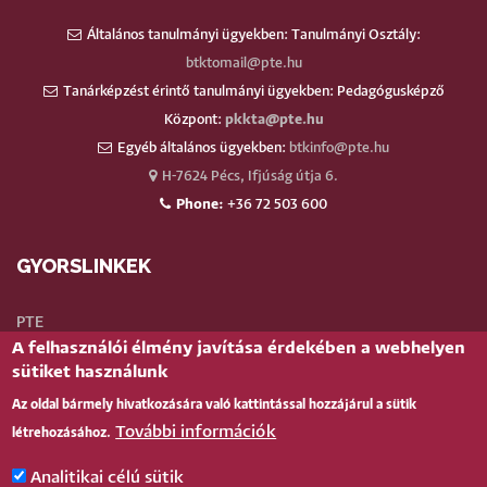
Általános tanulmányi ügyekben: Tanulmányi Osztály:
btktomail@pte.hu
Tanárképzést érintő tanulmányi ügyekben: Pedagógusképző
Központ:
pkkta@pte.hu
Egyéb általános ügyekben:
btkinfo@pte.hu
H-7624 Pécs, Ifjúság útja 6.
Phone:
+36 72 503 600
GYORSLINKEK
PTE
A felhasználói élmény javítása érdekében a webhelyen
Neptun
sütiket használunk
Webmail
Az oldal bármely hivatkozására való kattintással hozzájárul a sütik
Telefonkönyv
További információk
létrehozásához.
Teams
TÉR
(oktatói)
Analitikai célú sütik