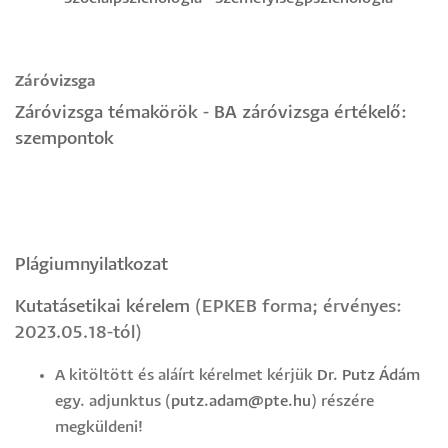
Záróvizsga
Záróvizsga témakörök
-
BA záróvizsga értékelő:
szempontok
Plágiumnyilatkozat
Kutatásetikai kérelem
(EPKEB forma; érvényes:
2023.05.18-tól)
A kitöltött és aláírt kérelmet kérjük
Dr. Putz Ádám
egy. adjunktus (
putz.adam@pte.hu
) részére
megküldeni!