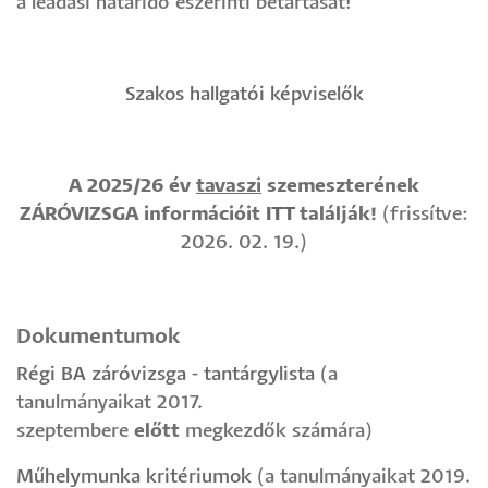
a leadási határidő eszerinti betartását!
Szakos hallgatói képviselők
A 2025/26 év
tavaszi
szemeszterének
ZÁRÓVIZSGA információit
ITT
találják!
(frissítve:
2026. 02. 19.)
Dokumentumok
Régi BA záróvizsga - tantárgylista
(a
tanulmányaikat 2017.
szeptembere
előtt
megkezdők számára)
Műhelymunka kritériumok
(a tanulmányaikat 2019.