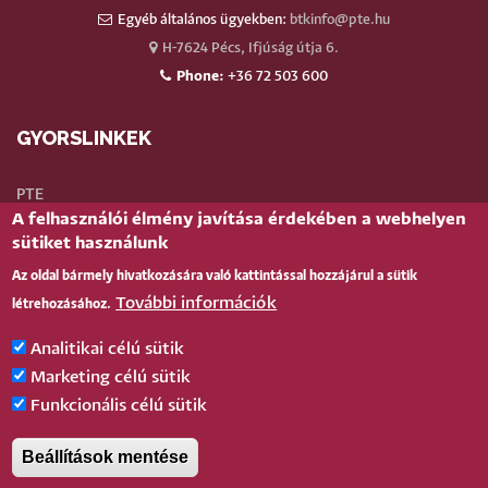
Egyéb általános ügyekben:
btkinfo@pte.hu
H-7624 Pécs, Ifjúság útja 6.
Phone:
+36 72 503 600
GYORSLINKEK
PTE
A felhasználói élmény javítása érdekében a webhelyen
Neptun
sütiket használunk
Webmail
Az oldal bármely hivatkozására való kattintással hozzájárul a sütik
Telefonkönyv
További információk
létrehozásához.
Teams
TÉR
(oktatói)
Analitikai célú sütik
Bejelentkezés
Marketing célú sütik
Funkcionális célú sütik
BELÉPÉS
Beállítások mentése
Pécsi Tudományegyetem |
Kancellária
|