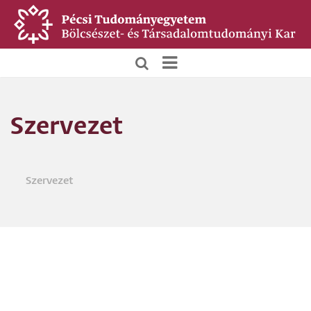
Ugrás
a
tartalomra
BTK
Főoldali
Szervezet
menü
Szervezet
Morzsa